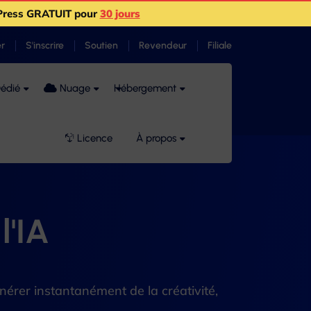
Press GRATUIT pour
30 jours
r
S'inscrire
Soutien
Revendeur
Filiale
édié
Nuage
Hébergement
Licence
À propos
l'IA
érer instantanément de la créativité,