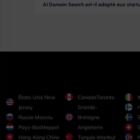
AI Domain Search est-il adapté aux startu
États-Unis New
CanadaToronto
I
Jersey
Grande-
H
Russie Moscou
Bretagne
Pays-BasMeppel
Angleterre
Hong-Kong Chine
Turquie Istanbul