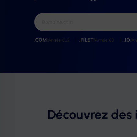
.COM
.FILET
.IO
/Année €12
/Année €8
/A
Découvrez des 