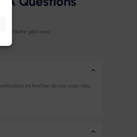
'IA Questions
t Web. Notre géré avec
nalisables en fonction de vos mots-clés.,