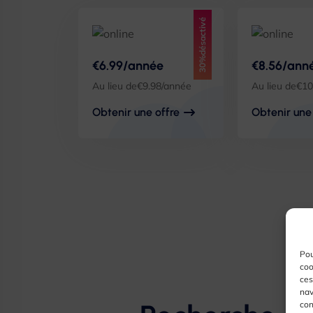
30%désactivé
€6.99/année
€8.56/ann
Au lieu de€9.98/année
Au lieu de€1
Obtenir une offre
Obtenir une
Pou
coo
ces
nav
con