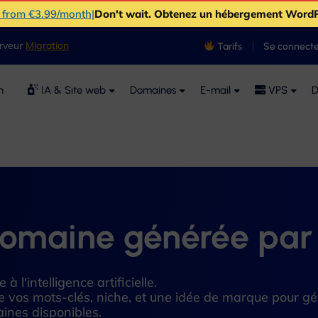
s from €3.99/month
|
Don't wait
. Obtenez un hébergement Word
erveur
Migration
Tarifs
Se connecte
n
IA & Site web
Domaines
E-mail
VPS
D
omaine générée par 
l'intelligence artificielle.
vos mots-clés, niche, et une idée de marque pour gén
ines disponibles.