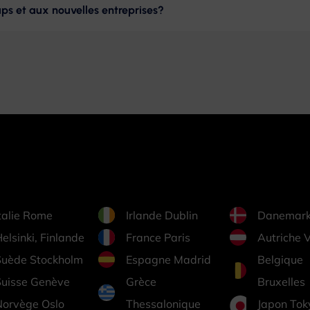
ps et aux nouvelles entreprises?
talie Rome
Irlande Dublin
Danemar
elsinki, Finlande
France Paris
Autriche 
Suède Stockholm
Espagne Madrid
Belgique
Suisse Genève
Grèce
Bruxelles
Norvège Oslo
Thessalonique
Japon Tok