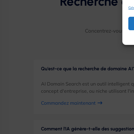
Recherche de
Gér
Concentrez-vous sur v
Qu'est-ce que la recherche de domaine AI
AI Domain Search est un outil intelligent
concept d'entreprise, ou niche utilisant l'int
Commandez maintenant
Comment l'IA génère-t-elle des suggesti