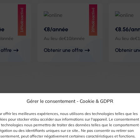
14%désactivé
20%désactivé
ée
€8/année
€8.56/an
0/année
Au lieu de€10/année
Au lieu de€
 offre
Obtenir une offre
Obtenir un
Gérer le consentement -
Cookie & GDPR
r offrir les meilleures expériences, nous utilisons des technologies telles que les
kies pour stocker et/ou accéder aux informations sur l'appareil. Le consentement
 technologies nous permettra de traiter des données telles que le comportement
igation ou des identifiants uniques sur ce site.. Ne pas consentir ou retirer son
sentement, peut affecter négativement certaines caractéristiques et fonctions.