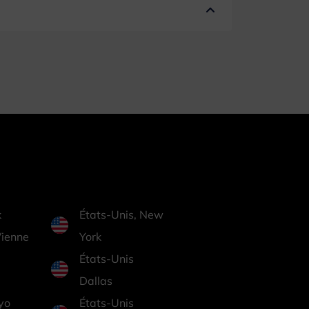
k
États-Unis, New
Vienne
York
États-Unis
Dallas
yo
États-Unis