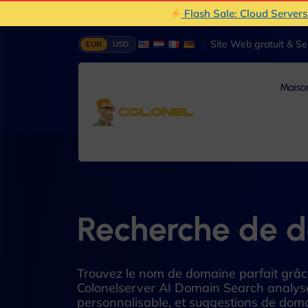
Flash Sale: Cloud Server
|
Site Web gratuit & S
EUR
USD
Maiso
Recherche de d
Trouvez le nom de domaine parfait grâce à 
Colonelserver AI Domain Search analyse 
personnalisable, et suggestions de doma