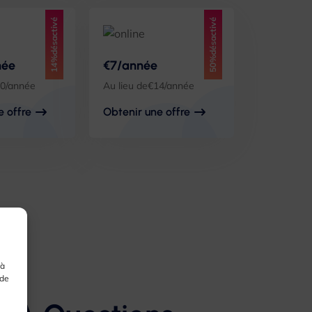
14%désactivé
50%désactivé
née
€7/année
10/année
Au lieu de€14/année
e offre
Obtenir une offre
 à
 de