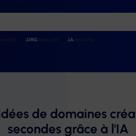
.ORG
.IA
nnée €38
/Année €8
/Année €4
idées de domaines créat
secondes grâce à l'IA