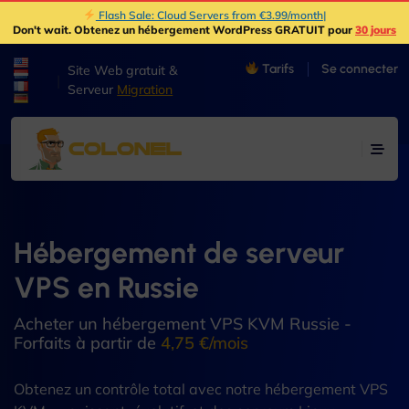
Flash Sale: Cloud Servers from €3.99/month
|
Don't wait
. Obtenez un hébergement WordPress GRATUIT pour
30 jours
Tarifs
Se connecter
Site Web gratuit &
|
Serveur
Migration
Hébergement de serveur
VPS en Russie
Acheter un hébergement VPS KVM Russie -
Forfaits à partir de
4,75 €/mois
Obtenez un contrôle total avec notre hébergement VPS