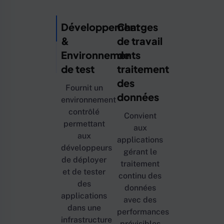
Développement
Charges
&
de travail
Environnements
de
de test
traitement
des
Fournit un
données
environnement
contrôlé
Convient
permettant
aux
aux
applications
développeurs
gérant le
de déployer
traitement
et de tester
continu des
des
données
applications
avec des
dans une
performances
infrastructure
prévisibles