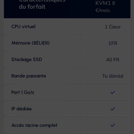
KVM1
8
du forfait
€/mois
CPU virtuel
1 Cœur
Mémoire (BÉLIER)
1FR
Stockage SSD
40 FR
Bande passante
To illimité
Port 1 Go/s
IP dédiée
Accès racine complet