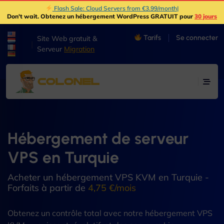
Flash Sale: Cloud Servers from €3.99/month
|
Don't wait
. Obtenez un hébergement WordPress GRATUIT pour
30 jours
Tarifs
Se connecter
Site Web gratuit &
|
Serveur
Migration
Hébergement de serveur
VPS en Turquie
Acheter un hébergement VPS KVM en Turquie -
Forfaits à partir de
4,75 €/mois
Obtenez un contrôle total avec notre hébergement VPS