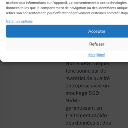
accéder aux informations sur l'appareil. Le consentement à ces technologies 
régions avec une
données telles que le comportement de navigation ou des identifiants uniques 
retirer son consentement, peut affecter négativement certaines caractéristiqu
latence équilibrée.
Gérer les options
Accepter
Infrastructure
02
Refuser
NVMe hautes
performances
{titre}
{titre}
Notre VPS Turquie
fonctionne sur du
matériel de qualité
entreprise avec un
stockage SSD
NVMe,
garantissant un
traitement rapide
des données et des