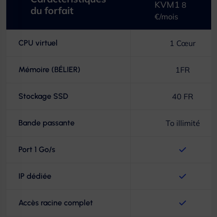
KVM1
8
du forfait
€/mois
CPU virtuel
1 Cœur
Mémoire (BÉLIER)
1FR
Stockage SSD
40 FR
Bande passante
To illimité
Port 1 Go/s
IP dédiée
Accès racine complet