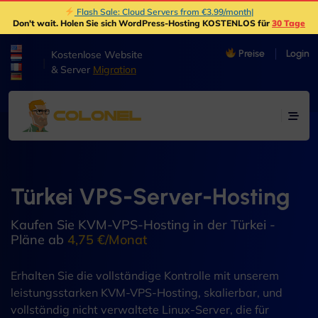
Flash Sale: Cloud Servers from €3.99/month
|
Don't wait
. Holen Sie sich WordPress-Hosting KOSTENLOS für
30 Tage
Preise
Login
Kostenlose Website
|
& Server
Migration
Türkei VPS-Server-Hosting
Kaufen Sie KVM-VPS-Hosting in der Türkei -
Pläne ab
4,75 €/Monat
Erhalten Sie die vollständige Kontrolle mit unserem
leistungsstarken KVM-VPS-Hosting, skalierbar, und
vollständig nicht verwaltete Linux-Server, die für