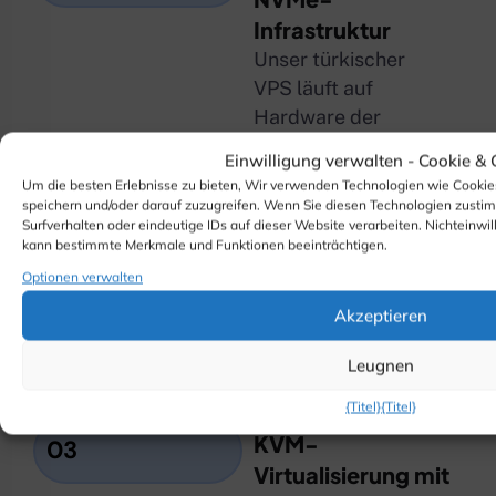
Infrastruktur
Unser türkischer
VPS läuft auf
Hardware der
Enterprise-Klasse
Einwilligung verwalten -
Cookie &
mit NVMe-SSD-
Um die besten Erlebnisse zu bieten, Wir verwenden Technologien wie Cookie
Speicher,
speichern und/oder darauf zuzugreifen. Wenn Sie diesen Technologien zusti
Surfverhalten oder eindeutige IDs auf dieser Website verarbeiten. Nichteinwil
Gewährleistung
kann bestimmte Merkmale und Funktionen beeinträchtigen.
einer schnellen
Optionen verwalten
Datenverarbeitung
Akzeptieren
und zuverlässigen
Leistung.
Leugnen
{Titel}
{Titel}
KVM-
03
Virtualisierung mit