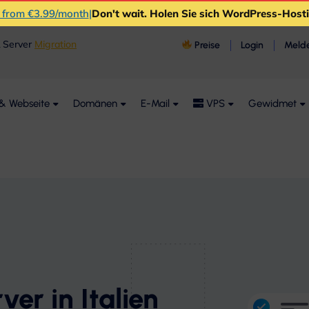
s from €3.99/month
|
Don't wait
. Holen Sie sich WordPress-Hos
& Server
Migration
Preise
Login
Melde
& Webseite
Domänen
E-Mail
VPS
Gewidmet
ver in Italien