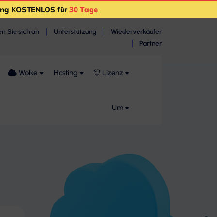
ting KOSTENLOS für
30 Tage
n Sie sich an
Unterstützung
Wiederverkäufer
Partner
Wolke
Hosting
Lizenz
Um