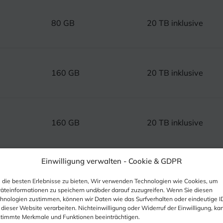
80 GB
20 TB inklusive
160 GB
20 TB inklusive
160 GB
20 TB inklusive
Einwilligung verwalten -
Cookie & GDPR
320 GB
20 TB inklusive
die besten Erlebnisse zu bieten, Wir verwenden Technologien wie Cookies, um
äteinformationen zu speichern und/oder darauf zuzugreifen. Wenn Sie diesen
hnologien zustimmen, können wir Daten wie das Surfverhalten oder eindeutige I
 dieser Website verarbeiten. Nichteinwilligung oder Widerruf der Einwilligung, ka
timmte Merkmale und Funktionen beeinträchtigen.
320 GB
20 TB inklusive