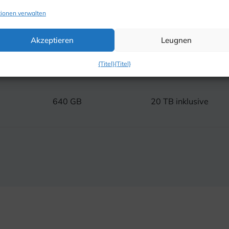
ionen verwalten
Akzeptieren
Leugnen
480 GB
20 TB inklusive
{Titel}
{Titel}
640 GB
20 TB inklusive