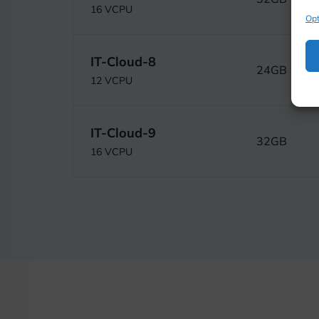
16 VCPU
Opt
IT-Cloud-8
24GB
12 VCPU
IT-Cloud-9
32GB
16 VCPU