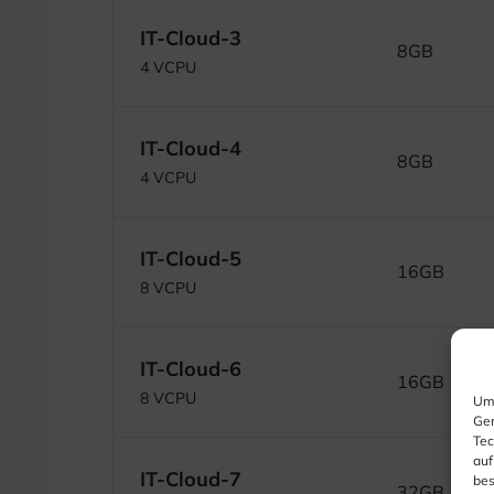
IT-Cloud-3
8GB
4 VCPU
IT-Cloud-4
8GB
4 VCPU
IT-Cloud-5
16GB
8 VCPU
IT-Cloud-6
16GB
8 VCPU
Um 
Ger
Tec
auf
IT-Cloud-7
bes
32GB