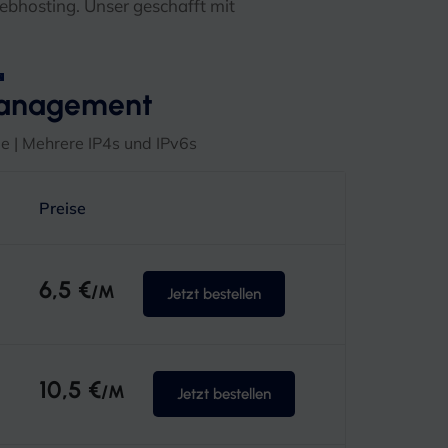
bhosting. Unser geschafft mit
zmanagement
e | Mehrere IP4s und IPv6s
Preise
6,5 €
/M
Jetzt bestellen
10,5 €
/M
Jetzt bestellen