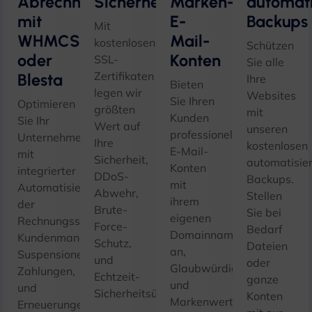
Abrechnung
Sicherheitsinfrastruktur
Marken-
automat
mit
E-
Backups
Mit
WHMCS
Mail-
kostenlosen
Schützen
oder
Konten
SSL-
Sie alle
Zertifikaten
Blesta
Ihre
Bieten
legen wir
Websites
Sie Ihren
Optimieren
größten
mit
Kunden
Sie Ihr
Wert auf
unseren
professionelle
Unternehmen
Ihre
kostenlosen
E-Mail-
mit
Sicherheit,
automatisie
Konten
integrierter
DDoS-
Backups.
mit
Automatisierung
Abwehr,
Stellen
ihrem
der
Brute-
Sie bei
eigenen
Rechnungsstellung,
Force-
Bedarf
Domainnamen
Kundenmanagement,
Schutz,
Dateien
an,
Suspensionen,
und
oder
Glaubwürdigkeit
Zahlungen,
Echtzeit-
ganze
und
und
Sicherheitsüberwachung.
Konten
Markenwert
Erneuerungen.