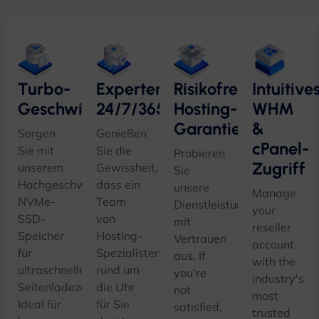
Turbo-
Expertenunterstützung
Risikofreie
Intuitive
Geschwindigkeitsleistung
24/7/365
Hosting-
WHM
Garantie
&
Sorgen
Genießen
cPanel-
Sie mit
Sie die
Probieren
Zugriff
unserem
Gewissheit,
Sie
Hochgeschwindigkeits-
dass ein
unsere
Manage
NVMe-
Team
Dienstleistungen
your
SSD-
von
mit
reseller
Speicher
Hosting-
Vertrauen
account
für
Spezialisten
aus.
If
with the
ultraschnelle
rund um
you're
industry's
Seitenladezeiten,
die Uhr
not
most
Ideal für
für Sie
satisfied
,
trusted