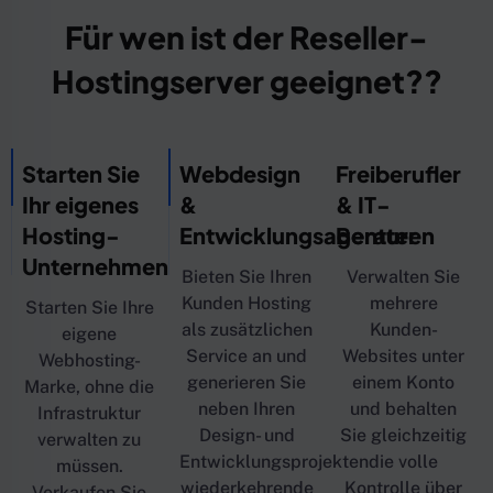
Für wen ist der Reseller-
Hostingserver geeignet??
Starten Sie
Webdesign
Freiberufler
Ihr eigenes
&
& IT-
Hosting-
Entwicklungsagenturen
Berater
Unternehmen
Bieten Sie Ihren
Verwalten Sie
Kunden Hosting
mehrere
Starten Sie Ihre
als zusätzlichen
Kunden-
eigene
Service an und
Websites unter
Webhosting-
generieren Sie
einem Konto
Marke, ohne die
neben Ihren
und behalten
Infrastruktur
Design- und
Sie gleichzeitig
verwalten zu
Entwicklungsprojekten
die volle
müssen.
wiederkehrende
Kontrolle über
Verkaufen Sie