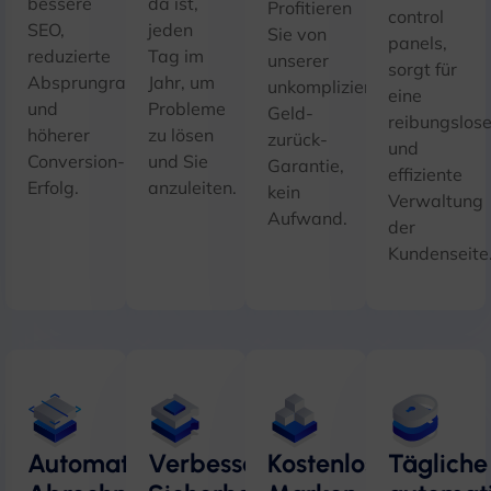
bessere
da ist,
Profitieren
control
SEO,
jeden
Sie von
panels
,
reduzierte
Tag im
unserer
sorgt für
Absprungraten,
Jahr, um
unkomplizierten
eine
und
Probleme
Geld-
reibungslos
höherer
zu lösen
zurück-
und
Conversion-
und Sie
Garantie,
effiziente
Erfolg.
anzuleiten.
kein
Verwaltung
Aufwand.
der
Kundenseite
Automatisierte
Verbesserte
Kostenlose
Tägliche