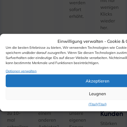
mit nur
werden
wenigen
sofort
Klicks
erhöht.
wieder
her.
Einwilligung verwalten -
Cookie &
Um die besten Erlebnisse zu bieten, Wir verwenden Technologien wie Cookie
speichern und/oder darauf zuzugreifen. Wenn Sie diesen Technologien zusti
Surfverhalten oder eindeutige IDs auf dieser Website verarbeiten. Nichteinwil
kann bestimmte Merkmale und Funktionen beeinträchtigen.
Optionen verwalten
LiteSpeed-
Problemlose
Private
Dedizier
Akzeptieren
Webserverbeschleunigung
Kontomigration
Hardware
cPanel
Leugnen
für
Erhalten
Wechsel
Wir
jeden
{Titel}
{Titel}
Sie bis
von
betreiben
Kunden
zu 10-
einem
unsere
mal
anderen
eigenen
Stärken
schnellere
Anbieter?
Server,