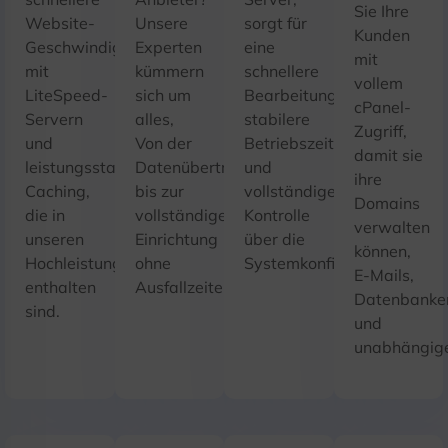
Sie Ihre
Website-
Unsere
sorgt für
Kunden
Geschwindigkeit
Experten
eine
mit
mit
kümmern
schnellere
vollem
LiteSpeed-
sich um
Bearbeitung,
cPanel-
Servern
alles,
stabilere
Zugriff,
und
Von der
Betriebszeit,
damit sie
leistungsstarkem
Datenübertragung
und
ihre
Caching,
bis zur
vollständige
Domains
die in
vollständigen
Kontrolle
verwalten
unseren
Einrichtung
über die
können,
Hochleistungsplänen
ohne
Systemkonfigurationen.
E-Mails,
enthalten
Ausfallzeiten.
Datenbanke
sind.
und
unabhängige