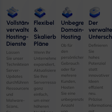
Vollständig
Flexibel
Unbegrenztes
Der
verwaltete
&
Domain-
verwalte
Hosting-
Skalierbare
Hosting
Untersch
Dienste
Pläne
Ob für
Definieren
den
Sie
Lassen
Wenn Ihr
persönlichen
hohes
Sie unser
Unternehmen
Gebrauch
Potenzial
Technikteam
expandiert,
oder für
statt
Server-
Aktualisieren
mehrere
innovativer
Updates
Sie Ihre
Kunden,
Ideen
durchführen,
Serverressourcen
Hosten
effizient
Ressourcenoptimierung,
ganz
Sie eine
neu.
und
einfach,
unbegrenzte
Präzise
Malware-
um einer
Anzahl
Informations
Scans,
höheren
von
mit