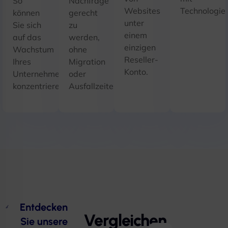
So
Nachfrage
Websites
Technologie
können
gerecht
unter
Sie sich
zu
einem
auf das
werden,
einzigen
Wachstum
ohne
Reseller-
Ihres
Migration
Konto.
Unternehmens
oder
konzentrieren.
Ausfallzeiten.
Entdecken
Vergleichen
Sie unsere