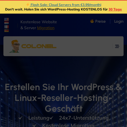
Flash Sale: Cloud Servers from €3.99/month
|
Don't wait
. Holen Sie sich WordPress-Hosting KOSTENLOS für
30 Tage
Preise
Login
Kostenlose Website
|
& Server
Migration
Erstellen Sie Ihr WordPress &
Linux-Reseller-Hosting-
Geschäft
Leistung
24x7-Unterstützung
Kostenlose Migration