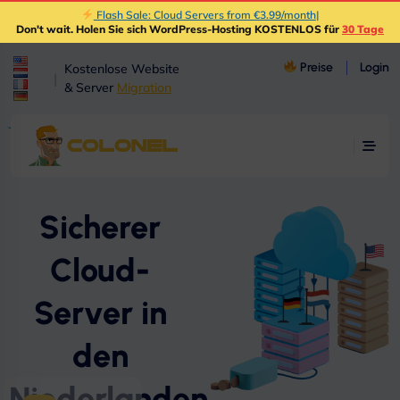
Flash Sale: Cloud Servers from €3.99/month
|
Don't wait
. Holen Sie sich WordPress-Hosting KOSTENLOS für
30 Tage
Preise
Login
Kostenlose Website
|
& Server
Migration
Sicherer
Cloud-
Server in
den
Niederlanden