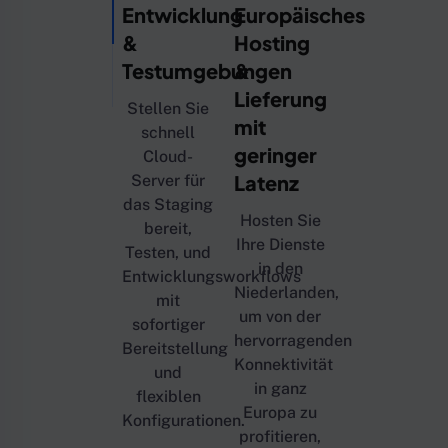
Entwicklung
Europäisches
&
Hosting
Testumgebungen
&
Lieferung
Stellen Sie
mit
schnell
geringer
Cloud-
Latenz
Server für
das Staging
Hosten Sie
bereit,
Ihre Dienste
Testen, und
in den
Entwicklungsworkflows
Niederlanden,
mit
um von der
sofortiger
hervorragenden
Bereitstellung
Konnektivität
und
in ganz
flexiblen
Europa zu
Konfigurationen.
profitieren,