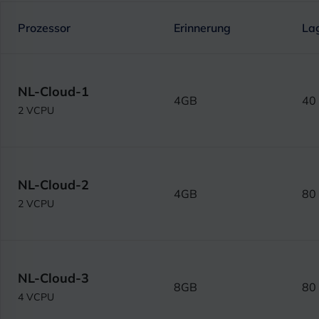
Prozessor
Erinnerung
La
NL-Cloud-1
4GB
40
2 VCPU
NL-Cloud-2
4GB
80
2 VCPU
NL-Cloud-3
8GB
80
4 VCPU