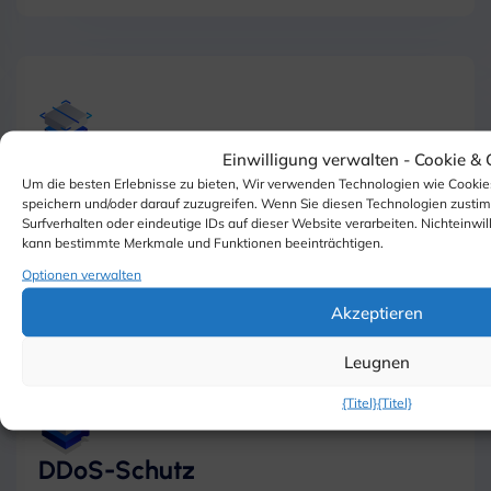
Einwilligung verwalten -
Cookie &
One-Click-Apps
Um die besten Erlebnisse zu bieten, Wir verwenden Technologien wie Cookie
speichern und/oder darauf zuzugreifen. Wenn Sie diesen Technologien zusti
Starten Sie einsatzbereite Cloud-Server mit
Surfverhalten oder eindeutige IDs auf dieser Website verarbeiten. Nichteinwil
vorinstallierter Software wie Docker, WordPress,
kann bestimmte Merkmale und Funktionen beeinträchtigen.
und Nextcloud. Perfekt für schnelle
Optionen verwalten
Bereitstellungen ohne manuelle Einrichtung.
Akzeptieren
Leugnen
{Titel}
{Titel}
DDoS-Schutz