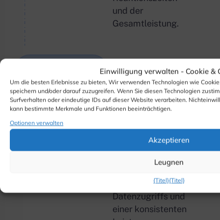
und der
Gesamtleistung.
Leistungsstarke
02
Einwilligung verwalten -
Cookie &
NVMe-
Um die besten Erlebnisse zu bieten, Wir verwenden Technologien wie Cookie
speichern und/oder darauf zuzugreifen. Wenn Sie diesen Technologien zusti
Infrastruktur
Surfverhalten oder eindeutige IDs auf dieser Website verarbeiten. Nichteinwil
Angetrieben durch
kann bestimmte Merkmale und Funktionen beeinträchtigen.
Hardware der
Optionen verwalten
Enterprise-Klasse
Akzeptieren
mit NVMe-SSD-
Speicher,
Leugnen
Bereitstellung
{Titel}
{Titel}
eines schnellen
Datenzugriffs und
einer konsistenten