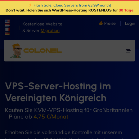
Flash Sale: Cloud Servers from €3.99/month
|
Don't wait
. Holen Sie sich WordPress-Hosting KOSTENLOS für
30 Tage
Preise
Login
Kostenlose Website
|
& Server
Migration
VPS-Server-Hosting im
Vereinigten Königreich
Kaufen Sie KVM-VPS-Hosting für Großbritannien
- Pläne ab
4,75 €/Monat
Erhalten Sie die vollständige Kontrolle mit unserem