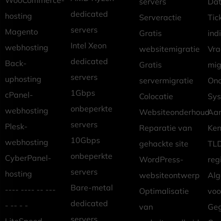
servers
Dat
dedicated
hosting
Serveractie
Tic
servers
Magento
Gratis
ind
Intel Xeon
webhosting
websitemigratie
Vr
dedicated
Back-
Gratis
mig
servers
uphosting
servermigratie
Ond
1Gbps
cPanel-
Colocatie
Sys
onbeperkte
webhosting
Websiteonderhoud
Aan
servers
Plesk-
Reparatie van
Ken
10Gbps
webhosting
gehackte site
TLD
onbeperkte
CyberPanel-
WordPress-
reg
servers
hosting
websiteontwerp
Al
Bare-metal
---- ---- -- ---
Optimalisatie
vo
dedicated
- -- - -
van
Geg
servers
LiteSpeed-