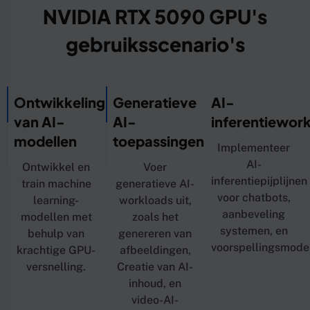
NVIDIA RTX 5090 GPU's
gebruiksscenario's
Ontwikkeling
Generatieve
AI-
van AI-
AI-
inferentiewor
modellen
toepassingen
Implementeer
AI-
Ontwikkel en
Voer
inferentiepijplijnen
train machine
generatieve AI-
voor chatbots,
learning-
workloads uit,
aanbeveling
modellen met
zoals het
systemen, en
behulp van
genereren van
voorspellingsmodel
krachtige GPU-
afbeeldingen,
versnelling.
Creatie van AI-
inhoud, en
video-AI-