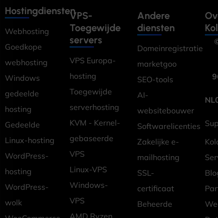
Hostingdiensten
VPS-
Andere
Ov
Toegewijde
diensten
Ko
Webhosting
servers
©
Goedkope
Domeinregistratie
VPS Europa-
webhosting
marketgoo
hosting
9
Windows
SEO-tools
Toegewijde
gedeelde
AI-
NL
serverhosting
hosting
websitebouwer
KVM - Kernel-
Sup
Gedeelde
Softwarelicenties
gebaseerde
Linux-hosting
Zakelijke e-
Kol
VPS
WordPress-
mailhosting
Ser
Linux-VPS
hosting
SSL-
Blo
Windows-
WordPress-
certificaat
Pa
VPS
wolk
Beheerde
Wed
AMD Ryzen
WooCommerce-