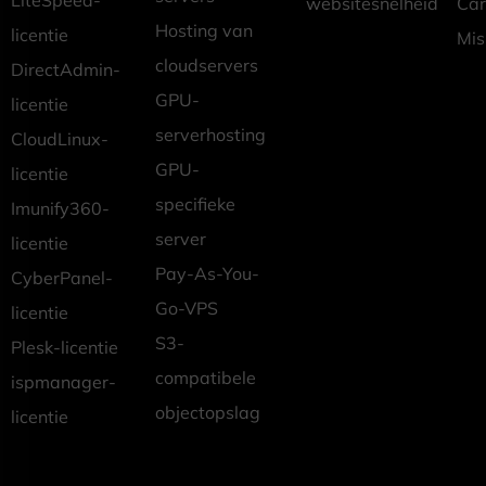
websitesnelheid
Car
Hosting van
licentie
Mis
cloudservers
DirectAdmin-
GPU-
licentie
serverhosting
CloudLinux-
GPU-
licentie
specifieke
Imunify360-
server
licentie
Pay-As-You-
CyberPanel-
Go-VPS
licentie
S3-
Plesk-licentie
compatibele
ispmanager-
objectopslag
licentie