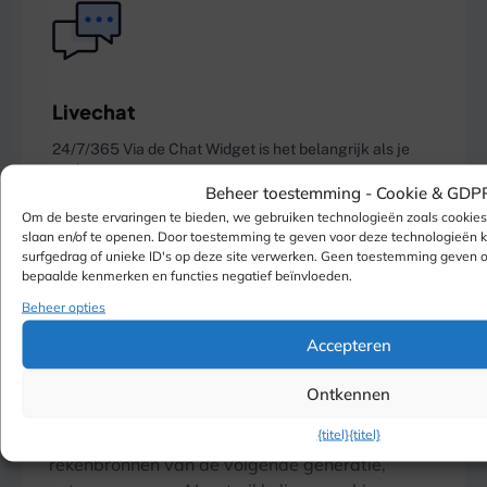
Livechat
24/7/365 Via de Chat Widget is het belangrijk als je
rent.
Beheer toestemming -
Cookie & GDP
Om de beste ervaringen te bieden, we gebruiken technologieën zoals cookie
slaan en/of te openen. Door toestemming te geven voor deze technologieën
Stuur een kaartje in
surfgedrag of unieke ID's op deze site verwerken. Geen toestemming geven 
bepaalde kenmerken en functies negatief beïnvloeden.
Beheer opties
Accepteren
Wat is NVIDIA RTX 5090 GPU-hosting?
Ontkennen
{titel}
{titel}
NVIDIA RTX 5090 GPU-hosting biedt GPU-
rekenbronnen van de volgende generatie,