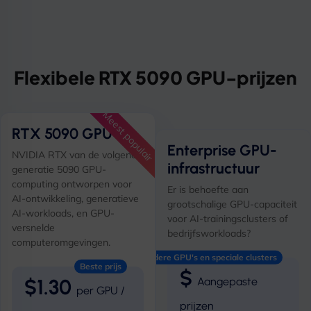
Flexibele RTX 5090 GPU-prijzen
Meest populair
RTX 5090 GPU
Enterprise GPU-
NVIDIA RTX van de volgende
infrastructuur
generatie 5090 GPU-
computing ontworpen voor
Er is behoefte aan
AI-ontwikkeling, generatieve
grootschalige GPU-capaciteit
AI-workloads, en GPU-
voor AI-trainingsclusters of
versnelde
bedrijfsworkloads?
computeromgevingen.
Voor implementaties met meerdere GPU's en speciale clusters
Beste prijs
$
$1.30
Aangepaste
per GPU /
prijzen