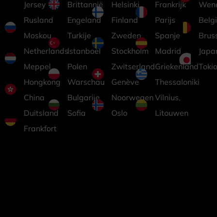
Jersey
Brittannië
Helsinki,
Frankrijk
Wen
Rusland
Engeland
Finland
Parijs
Belg
Moskou
Turkije
Zweden
Spanje
Brus
Netherlands
Istanboel
Stockholm
Madrid
Japa
Meppel
Polen
Zwitserland
Griekenland
Toki
Hongkong
Warschau
Genève
Thessaloniki
China
Bulgarije
Noorwegen
Vilnius,
Duitsland
Sofia
Oslo
Litouwen
Frankfort