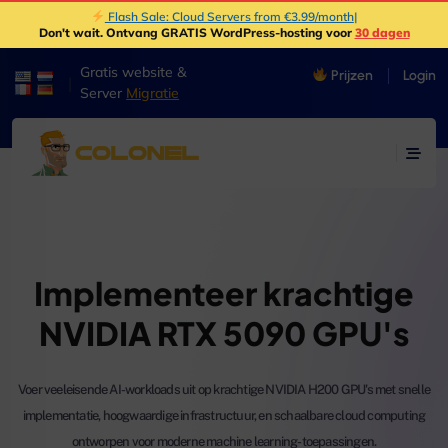
Flash Sale: Cloud Servers from €3.99/month
|
Don't wait
. Ontvang GRATIS WordPress-hosting voor
30 dagen
Gratis website &
Prijzen
Login
|
Server
Migratie
Implementeer krachtige
NVIDIA RTX 5090 GPU's
Voer veeleisende AI-workloads uit op krachtige NVIDIA H200 GPU's met snelle
implementatie, hoogwaardige infrastructuur, en schaalbare cloud computing
ontworpen voor moderne machine learning-toepassingen.