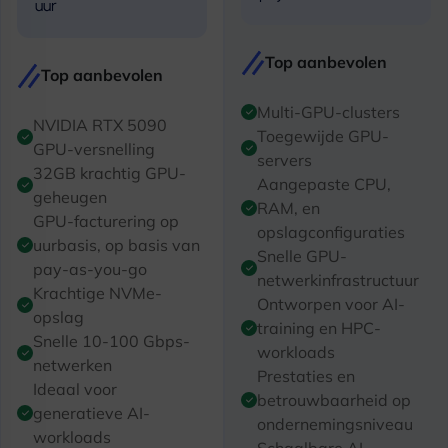
uur
Top aanbevolen
Top aanbevolen
Multi-GPU-clusters
NVIDIA RTX 5090
Toegewijde GPU-
GPU-versnelling
servers
32GB krachtig GPU-
Aangepaste CPU,
geheugen
RAM, en
GPU-facturering op
opslagconfiguraties
uurbasis, op basis van
Snelle GPU-
pay-as-you-go
netwerkinfrastructuur
Krachtige NVMe-
Ontworpen voor AI-
opslag
training en HPC-
Snelle 10-100 Gbps-
workloads
netwerken
Prestaties en
Ideaal voor
betrouwbaarheid op
generatieve AI-
ondernemingsniveau
workloads
Schaalbare AI-