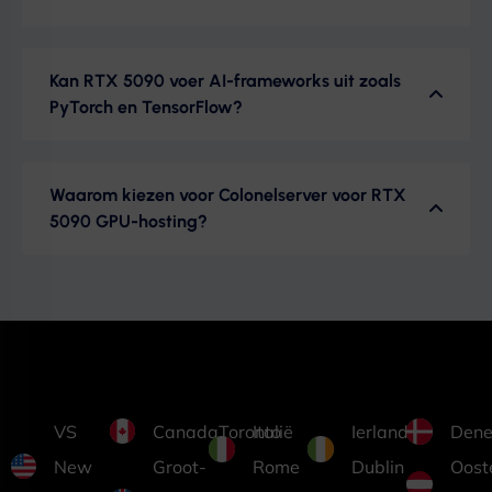
Kan RTX 5090 voer AI-frameworks uit zoals
PyTorch en TensorFlow?
Waarom kiezen voor Colonelserver voor RTX
5090 GPU-hosting?
VS
CanadaToronto
Italië
Ierland
Dene
New
Groot-
Rome
Dublin
Ooste