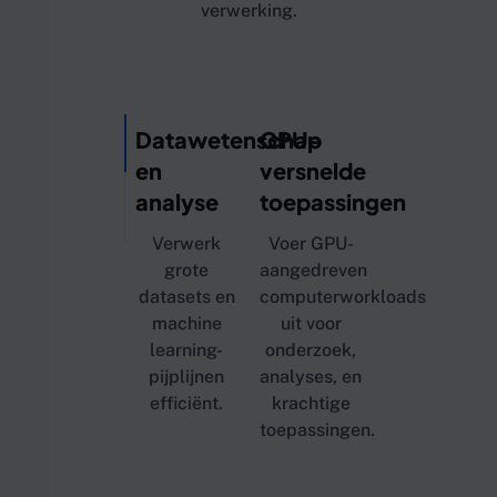
verwerking.
Datawetenschap
GPU-
en
versnelde
analyse
toepassingen
Verwerk
Voer GPU-
grote
aangedreven
datasets en
computerworkloads
machine
uit voor
learning-
onderzoek,
pijplijnen
analyses, en
efficiënt.
krachtige
toepassingen.