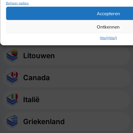
Beheer opties
Noorwegen
Accepteren
Ontkennen
Nederland
{titel}
{titel}
Litouwen
Canada
Italië
Griekenland