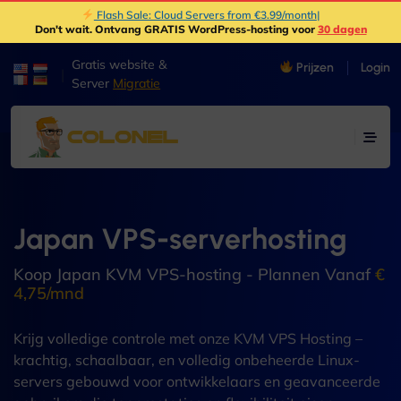
Flash Sale: Cloud Servers from €3.99/month
|
Don't wait
. Ontvang GRATIS WordPress-hosting voor
30 dagen
Gratis website &
Prijzen
Login
|
Server
Migratie
Japan VPS-serverhosting
Koop Japan KVM VPS-hosting - Plannen Vanaf
€
4,75/mnd
Krijg volledige controle met onze KVM VPS Hosting –
krachtig, schaalbaar, en volledig onbeheerde Linux-
servers gebouwd voor ontwikkelaars en geavanceerde