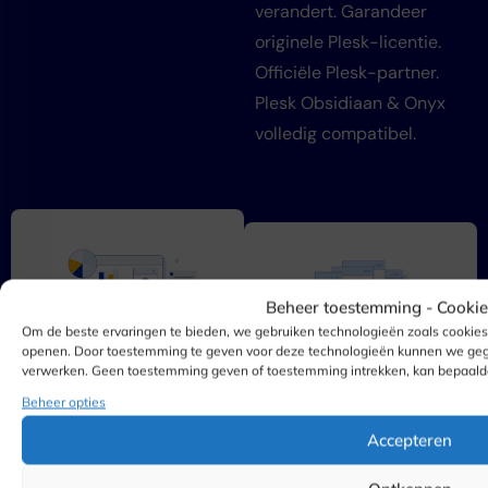
verandert. Garandeer
originele Plesk-licentie.
Officiële Plesk-partner.
Plesk Obsidiaan & Onyx
volledig compatibel.
Beheer toestemming -
Cooki
Om de beste ervaringen te bieden, we gebruiken technologieën zoals cookies 
openen. Door toestemming te geven voor deze technologieën kunnen we gegev
WordPress-
verwerken. Geen toestemming geven of toestemming intrekken, kan bepaalde
SEO-toolkit
toolkit
Beheer opties
Accepteren