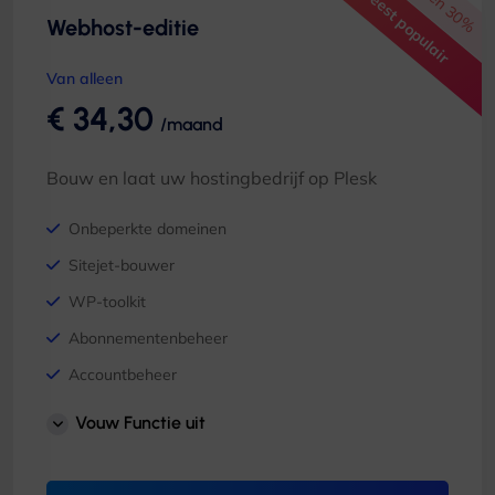
Redden 30%
Meest populair
Webhost-editie
Van alleen
€ 34,30
/maand
Bouw en laat uw hostingbedrijf op Plesk
Onbeperkte domeinen
Sitejet-bouwer
WP-toolkit
Abonnementenbeheer
Accountbeheer
PostgreSQL & MSSQL-modules
Vouw Functie uit
Resellerbeheer