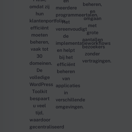
en
beheren,
omdat zij
meerdere
en
hun
programmeertalen.
omgaan
klantenportfolio
Het
met
efficiënt
vereenvoudigt
grote
moeten
de
aantallen
beheren,
implementatieworkflows
bezoekers
vaak tot
en helpt
zonder
30
bij het
vertragingen.
domeinen.
efficiënt
De
beheren
volledige
van
WordPress
applicaties
Toolkit
in
bespaart
verschillende
u veel
omgevingen.
tijd,
waardoor
gecentraliseerd