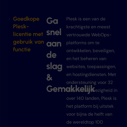
Goedkope
Ga
Plesk is een van de
Plesk-
krachtigste en meest
snel
licentie met
vertrouwde WebOps-
aan
gebruik van
platforms om te
functie
ontwikkelen, beveiligen,
de
en het beheren van
slag
websites, toepassingen,
en hostingdiensten. Met
&
ondersteuning voor 32
Gemakkelijk
talen en aanwezigheid in
over 140 landen, Plesk is
het platform bij uitstek
voor bijna de helft van
de wereldtop 100