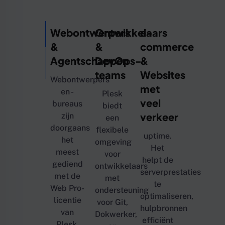
Webontwerpers
Ontwikkelaars
e-
&
&
commerce
Agentschappen
DevOps-
&
teams
Websites
Webontwerpers
met
en -
Plesk
veel
bureaus
biedt
verkeer
zijn
een
doorgaans
flexibele
uptime.
het
omgeving
Het
meest
voor
helpt de
gediend
ontwikkelaars
serverprestaties
met de
met
te
Web Pro-
ondersteuning
optimaliseren,
licentie
voor Git,
hulpbronnen
van
Dokwerker,
efficiënt
Plesk,