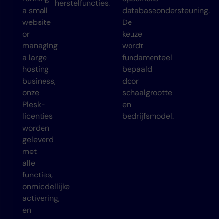
herstelfuncties.
a small
databaseondersteuning.
website
De
or
keuze
managing
wordt
a large
fundamenteel
hosting
bepaald
business
,
door
onze
schaalgrootte
Plesk-
en
licenties
bedrijfsmodel.
worden
geleverd
met
alle
functies,
onmiddellijke
activering,
en