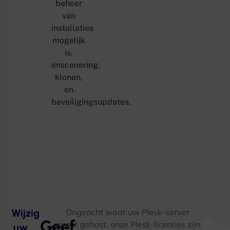
beheer
van
installaties
mogelijk
is,
enscenering,
klonen,
en
beveiligingsupdates.
Wijzig
Ongeacht waar uw Plesk-server
Geef
wordt gehost, onze Plesk-licenties zijn
uw