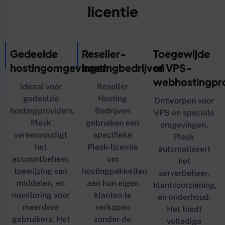
licentie
Gedeelde
Reseller-
Toegewijde
hostingomgevingen
hostingbedrijven
of VPS-
webhostingpr
Ideaal voor
Reseller
gedeelde
Hosting
Ontworpen voor
hostingproviders,
Bedrijven
VPS en speciale
Plesk
gebruiken een
omgevingen,
vereenvoudigt
specifieke
Plesk
het
Plesk-licentie
automatiseert
accountbeheer,
om
het
toewijzing van
hostingpakketten
serverbeheer,
middelen, en
aan hun eigen
klantvoorziening,
monitoring voor
klanten te
en onderhoud.
meerdere
verkopen
Het biedt
gebruikers. Het
zonder de
volledige