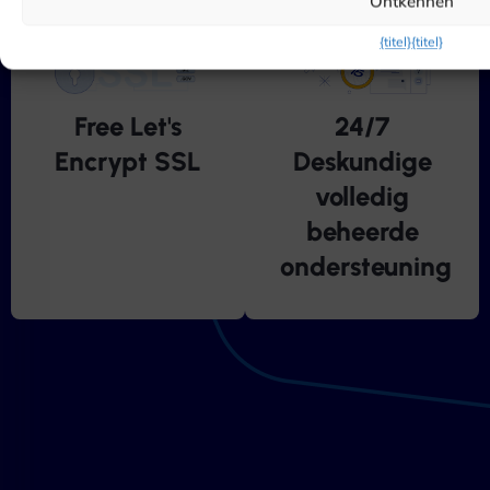
Ontkennen
{titel}
{titel}
24/7
Free Let's
Deskundige
Encrypt SSL
volledig
beheerde
ondersteuning