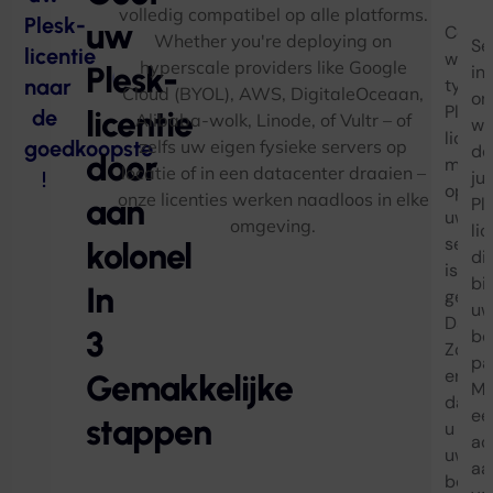
volledig compatibel op alle platforms.
Plesk-
uw
Contr
Sn
Whether you're deploying on
Se
licentie
welk
w
hyperscale providers like Google
Plesk-
in
naar
type
Cloud
(BYOL), AWS, DigitaleOceaan,
La
on
Plesk
licentie
de
Alibaba-wolk, Linode, of Vultr – of
wi
licent
goedkoopste
zelfs uw eigen fysieke servers op
de
door
mome
locatie of in een datacenter draaien –
!
ju
op
onze licenties werken naadloos in elke
aan
Pl
uw
omgeving.
li
serve
kolonel
di
is
bij
In
geïnst
u
Dan,
3
be
Zorg
pa
ervoo
Gemakkelijke
Ma
dat
ee
stappen
u
ac
uw
aa
best