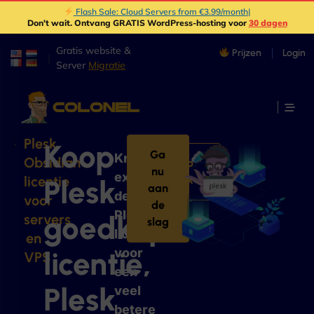
Flash Sale: Cloud Servers from €3.99/month
|
Don't wait
. Ontvang GRATIS WordPress-hosting voor
30 dagen
Gratis website &
Prijzen
Login
|
Server
Migratie
Plesk
Koop
Ga
Krijg
Obsidian-
Koop
nu
exact
licentie
Plesk
Plesk
aan
dezelfde
voor
de
Plesk-
goedkope
servers
slag
licentie
en
licentie,
voor
VPS
een
Plesk
veel
betere