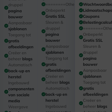
========Other========
Wachtwoordbev
druppel
Onbeperkt
Lidmaatschapsr
pagina
Gratis SSL
Coupons
bouwer
Sleuren &
Belastingcalcul
Aanpasbaar
druppel
========Othe
sjablonen
pagina
Onbeperkt
Toegang tot
bouwer
Gratis SSL
gratis
Aanpasbaar
Sleuren &
afbeeldingen
sjablonen
druppel
Creëer en
Toegang tot
pagina
beheer
blogs
gratis
bouwer
Automatisch
afbeeldingen
Aanpasbaar
back-up en
Creëer en
sjablonen
herstel
beheer
blogs
Toegang tot
Ingebouwd
Automatisch
gratis
componenten
back-up en
afbeeldingen
van sociale
herstel
Creëer en
media
Ingebouwd
beheer
blogs
Weergave