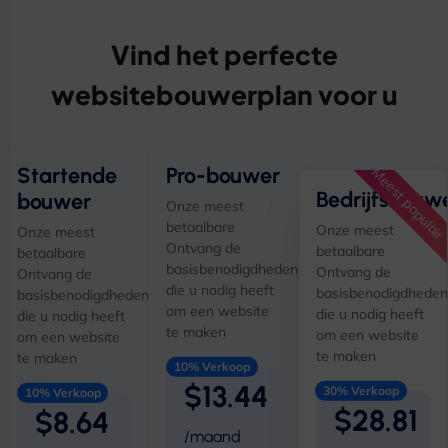
Vind het perfecte
websitebouwerplan voor u
Startende
Pro-bouwer
Meest populair
Bedrijfsbouw
bouwer
Onze meest
betaalbare
Onze meest
Onze meest
Ontvang de
betaalbare
betaalbare
basisbenodigdheden
Ontvang de
Ontvang de
die u nodig heeft
basisbenodigdheden
basisbenodigdheden
om een ​​website
die u nodig heeft
die u nodig heeft
te maken
om een ​​website
om een ​​website
te maken
te maken
10% Verkoop
$13.44
30% Verkoop
10% Verkoop
$28.81
$8.64
/maand