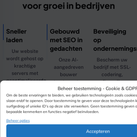
voor groei in bedrijven
Sneller
Gebouwd
Beveiliging
laden
met SEO in
op
gedachten
ondernemings
Uw website
wordt gehost op
Onze AI-
Bescherm uw
krachtige
aangedreven
bedrijf met SSL-
servers met
bouwer
codering,
geoptimaliseerde
structureert uw
firewall-
caching en
Beheer toestemming -
Cookie & GDP
site
bescherming,
gratis SSL,
Om de beste ervaringen te bieden, we gebruiken technologieën zoals cookie
automatisch
en
slaan en/of te openen. Door toestemming te geven voor deze technologieën
waardoor
met behulp van
geavanceerde
surfgedrag of unieke ID's op deze site verwerken. Geen toestemming geven 
pagina's
de beste SEO-
detectie van
bepaalde kenmerken en functies negatief beïnvloeden.
razendsnel
praktijken,
bedreigingen –
Beheer opties
worden geladen
inclusief
allemaal
Accepteren
en een soepele
geoptimaliseerde
inbegrepen bij