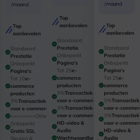
/maand
/maand
Top
aanbevolen
Top
Top
aanbevolen
aanbevolen
Standaard
Prestatie
Standaard
Standaard
Onbeperkt
Prestatie
Prestatie
Pagina's
Onbeperkt
Onbeperkt
Tot 25
e-
Pagina's
Pagina's
commerce
Tot 25
e-
Tot 10
e-
producten
commerce
commerce
3%
Transactiekosten
producten
producten
voor e-commerce
3%
Transactiek
3%
Transactiekosten
3%
Transactiekosten
voor e-commer
voor e-commerce
voor e-commerce
3%
Transactiek
========Other========
HD-video &
voor e-commer
Onbeperkt
Audio
HD-video &
Gratis SSL
Wachtwoordbeveiliging
Audio
Sleuren &