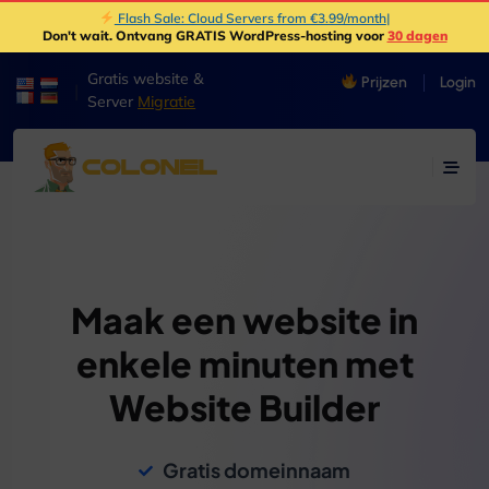
Flash Sale: Cloud Servers from €3.99/month
|
Don't wait
. Ontvang GRATIS WordPress-hosting voor
30 dagen
Gratis website &
Prijzen
Login
|
Server
Migratie
Maak een website in
enkele minuten met
Website Builder
Gratis domeinnaam