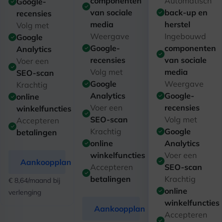
componenten
Automatisch
Google-
van sociale
back-up en
recensies
media
herstel
Volg met
Weergave
Ingebouwd
Google
Google-
componenten
Analytics
recensies
van sociale
Voer een
Volg met
media
SEO-scan
Google
Weergave
Krachtig
Analytics
Google-
online
Voer een
recensies
winkelfuncties
SEO-scan
Volg met
Accepteren
Krachtig
Google
betalingen
online
Analytics
winkelfuncties
Voer een
Aankoopplan
Accepteren
SEO-scan
betalingen
Krachtig
€ 8,64/maand bij
online
verlenging
winkelfuncties
Aankoopplan
Accepteren