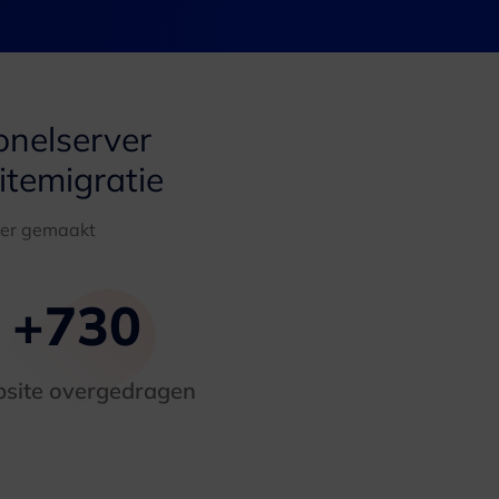
lonelserver
itemigratie
ver gemaakt
+
730
site overgedragen