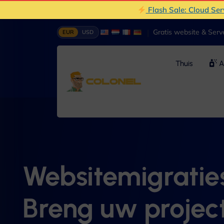
Flash Sale: Cloud Se
|
Gratis website & Ser
EUR
USD
Thuis
A
Websitemigraties
Breng uw project