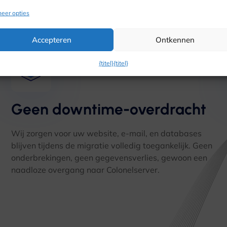
lserver - Snel, Zeker, 
eer opties
Accepteren
Ontkennen
{titel}
{titel}
Geen downtime-overdracht
Wij zorgen voor uw website, e-mail, en databases
blijven tijdens de migratie volledig toegankelijk. Geen
onderbrekingen, geen gegevensverlies, gewoon een
naadloze overgang naar Colonelserver.