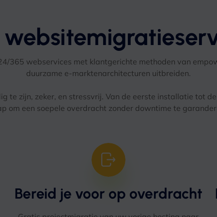
 websitemigratieserv
24/365 webservices met klantgerichte methoden van emp
duurzame e-marktenarchitecturen uitbreiden.
 zijn, zeker, en stressvrij. Van de eerste installatie tot de 
ap om een ​​soepele overdracht zonder downtime te garander
Bereid je voor op overdracht
Gratis projectmigratie van uw vorige hosting naar