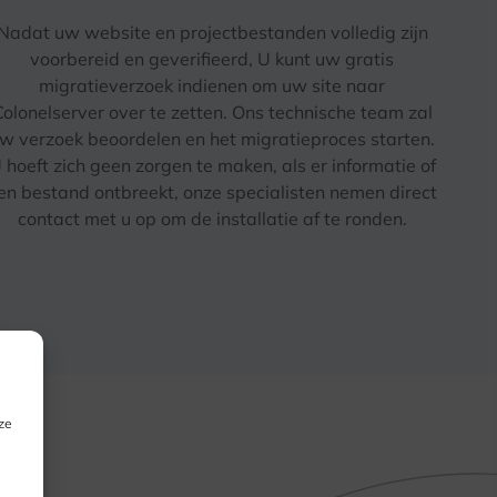
Nadat uw website en projectbestanden volledig zijn
voorbereid en geverifieerd, U kunt uw gratis
migratieverzoek indienen om uw site naar
Colonelserver over te zetten. Ons technische team zal
w verzoek beoordelen en het migratieproces starten.
 hoeft zich geen zorgen te maken, als er informatie of
en bestand ontbreekt, onze specialisten nemen direct
contact met u op om de installatie af te ronden.
ze