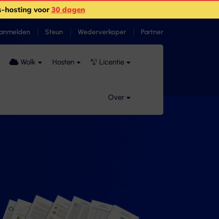
-hosting voor
30 dagen
anmelden
Steun
Wederverkoper
Partner
Wolk
Hosten
Licentie
Over