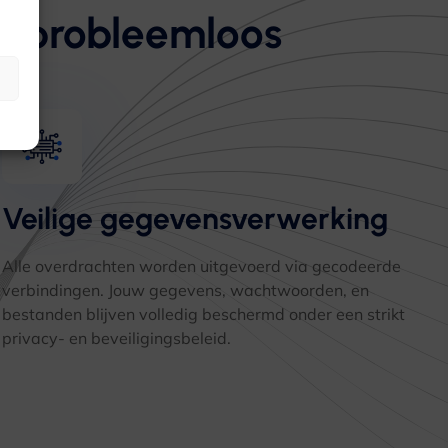
en probleemloos
Veilige gegevensverwerking
Alle overdrachten worden uitgevoerd via gecodeerde
verbindingen. Jouw gegevens, wachtwoorden, en
bestanden blijven volledig beschermd onder een strikt
privacy- en beveiligingsbeleid.