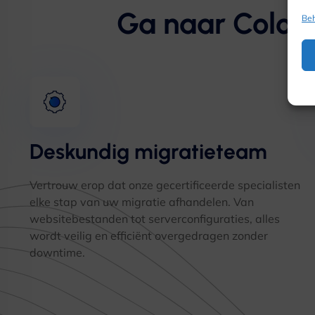
Ga naar Colone
Beh
Deskundig migratieteam
Vertrouw erop dat onze gecertificeerde specialisten
elke stap van uw migratie afhandelen. Van
websitebestanden tot serverconfiguraties, alles
wordt veilig en efficiënt overgedragen zonder
downtime.