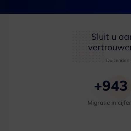
Sluit u aa
vertrouwen
Duizenden 
+
943
Migratie in cijfe