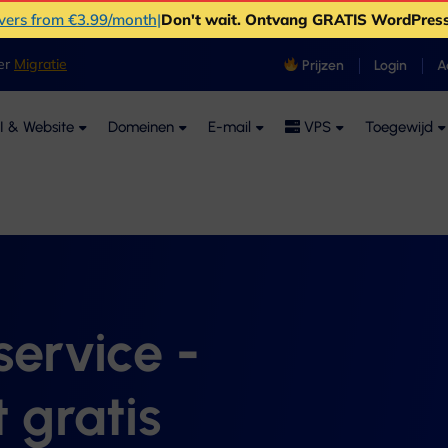
rvers from €3.99/month
|
Don't wait
. Ontvang GRATIS WordPress
ver
Migratie
Prijzen
Login
A
I & Website
Domeinen
E-mail
VPS
Toegewijd
ervice -
 gratis