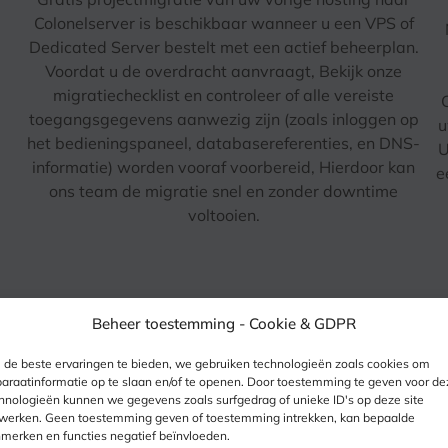
Colonelserver is beschikbaar wanneer u een VPS of
Dedicated Server bestelt met een actief beheerplan.
Voordat u de overdracht aanvraagt, Bekijk onze
migratiechecklist en controleer of alle vereiste
toegangsgegevens aanwezig zijn (zoals inloggen op
u
het bedieningspaneel, databasereferenties, en DNS-
U
informatie) worden vooraf voorbereid, Hierdoor kan
e
ons team de migratie snel en zonder downtime
voltooien.
Beheer toestemming -
Cookie & GDPR
de beste ervaringen te bieden, we gebruiken technologieën zoals cookies om
araatinformatie op te slaan en/of te openen. Door toestemming te geven voor de
hnologieën kunnen we gegevens zoals surfgedrag of unieke ID's op deze site
werken. Geen toestemming geven of toestemming intrekken, kan bepaalde
merken en functies negatief beïnvloeden.