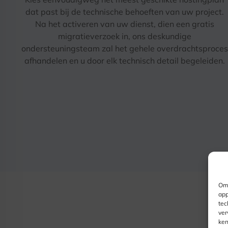
dat past bij de technische behoeften van uw project.
Na het activeren van uw dienst, dien een gratis
migratieverzoek in, ons deskundige
ondersteuningsteam zal het gehele overdrachtsproces
afhandelen en u door elk technisch detail begeleiden.
Om 
app
tec
ver
ken