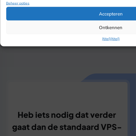
Beheer opties
Finland
Accepteren
Denemarken
Ontkennen
{titel}
{titel}
Heb iets nodig dat verder
gaat dan de standaard VPS-