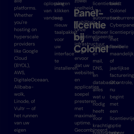
alle
zowel
oplossingen
paar
licentietools.
biedt
platforms.
snelheid
Panel-
van
klikken
Van
Colonel
Whether
als
vandaag.
een
automatisch
concurrer
licentie
you're
stabiliteit.
nieuw
SSL-
Cyberpane
hosting on
Onze
taalpakket
beheer
licentiepri
bij
hyperscale
geoptimaliseerde
voor
tot
met
providers
infrastructuur
Colonel
uw
geavanceerde
flexibele
like Google
zorgt
interface
e-
maandelijk
Cloud
ervoor
te
mail,
of
(BYOL),
dat uw
installeren.
DNS,
jaarlijkse
AWS,
websites
en
facturering
DigitaleOceaan,
en
databasecontrole,
Of u
Alibaba-
applicaties
alles
nu
wolk,
soepel
wat u
begint
Linode, of
presteren
nodig
met
Vultr — of
met
heeft
een
het runnen
maximale
voor
licentievrij
van uw
uptime.
krachtig
optie
eigen
Gecombineerd
hostingbeheer
voor