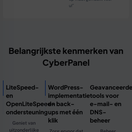
u!"
Belangrijkste kenmerken van
CyberPanel
LiteSpeed-
WordPress-
Geavanceerd
en
implementatie
tools voor
OpenLiteSpeed-
en back-
e-mail- en
ondersteuning
ups met één
DNS-
klik
beheer
Geniet van
uitzonderlijke
Zorg ervoor dat
Beheer