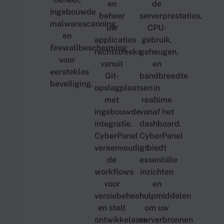
en
de
ingebouwde
beheer
serverprestaties,
malwarescanning,
uw
CPU-
en
applicaties
gebruik,
firewallbescherming
rechtstreeks
geheugen,
voor
vanuit
en
eersteklas
Git-
bandbreedte
beveiliging.
opslagplaatsen
in
met
realtime
ingebouwde
vanaf het
integratie.
dashboard.
CyberPanel
CyberPanel
vereenvoudigt
biedt
de
essentiële
workflows
inzichten
voor
en
versiebeheer
hulpmiddelen
en stelt
om uw
ontwikkelaars
serverbronnen