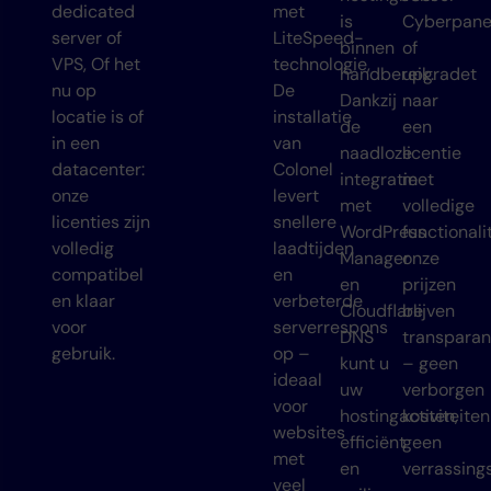
dedicated
met
is
Cyberpane
server of
LiteSpeed-
binnen
of
VPS, Of het
technologie,
handbereik.
upgradet
nu op
De
Dankzij
naar
locatie is of
installatie
de
een
in een
van
naadloze
licentie
datacenter:
Colonel
integratie
met
onze
levert
met
volledige
licenties zijn
snellere
WordPress
functionalit
volledig
laadtijden
Manager
onze
compatibel
en
en
prijzen
en klaar
verbeterde
Cloudflare
blijven
voor
serverrespons
DNS
transparan
gebruik.
op –
kunt u
– geen
ideaal
uw
verborgen
voor
hostingactiviteiten
kosten,
websites
efficiënt
geen
met
en
verrassing
veel