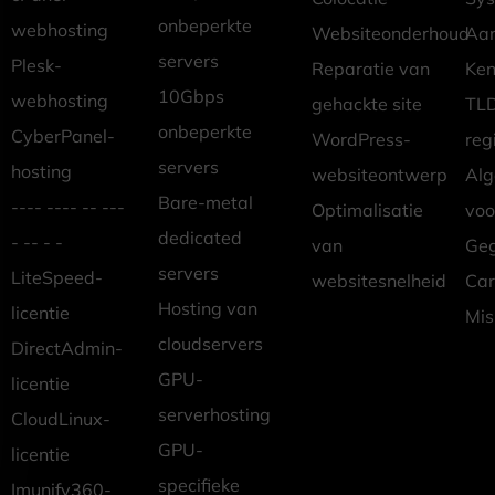
onbeperkte
webhosting
Websiteonderhoud
Aan
servers
Plesk-
Reparatie van
Ken
10Gbps
webhosting
gehackte site
TLD
onbeperkte
CyberPanel-
WordPress-
reg
servers
hosting
websiteontwerp
Al
Bare-metal
---- ---- -- ---
Optimalisatie
vo
dedicated
- -- - -
van
Geg
servers
LiteSpeed-
websitesnelheid
Car
Hosting van
licentie
Mis
cloudservers
DirectAdmin-
GPU-
licentie
serverhosting
CloudLinux-
GPU-
licentie
specifieke
Imunify360-