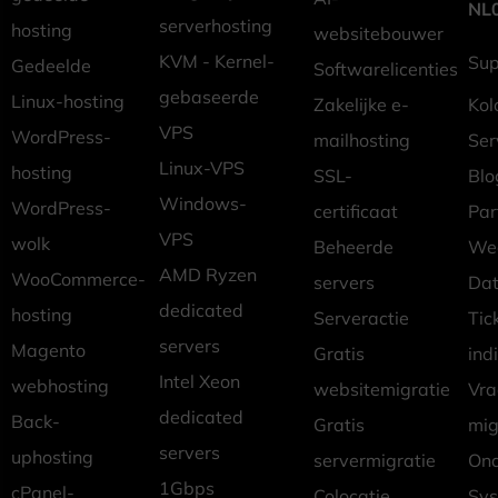
NL
serverhosting
hosting
websitebouwer
KVM - Kernel-
Sup
Gedeelde
Softwarelicenties
gebaseerde
Linux-hosting
Zakelijke e-
Kol
VPS
WordPress-
mailhosting
Ser
Linux-VPS
hosting
SSL-
Blo
Windows-
WordPress-
certificaat
Pa
VPS
wolk
Beheerde
Wed
AMD Ryzen
WooCommerce-
servers
Dat
dedicated
hosting
Serveractie
Tic
servers
Magento
Gratis
ind
Intel Xeon
webhosting
websitemigratie
Vr
dedicated
Back-
Gratis
mig
servers
uphosting
servermigratie
Ond
1Gbps
cPanel-
Colocatie
Sys