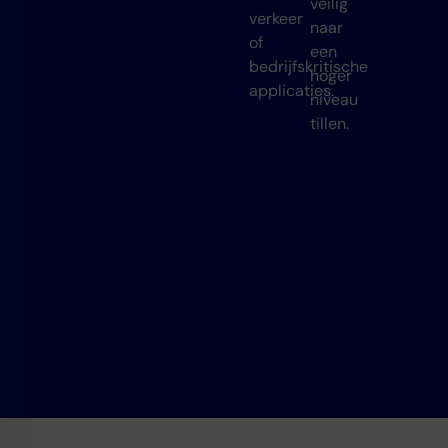
veilig
verkeer
naar
of
een
bedrijfskritische
hoger
applicaties.
niveau
tillen.