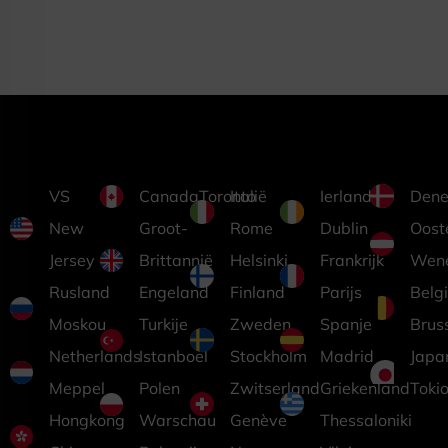
VS
CanadaToronto
Italië
Ierland
Dene
New
Groot-
Rome
Dublin
Ooste
Jersey
Brittannië
Helsinki,
Frankrijk
Wen
Rusland
Engeland
Finland
Parijs
Belg
Moskou
Turkije
Zweden
Spanje
Brus
Netherlands
Istanboel
Stockholm
Madrid
Japa
Meppel
Polen
Zwitserland
Griekenland
Toki
Hongkong
Warschau
Genève
Thessaloniki