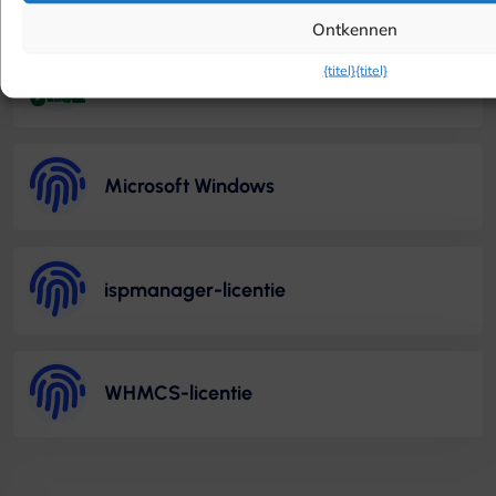
Ontkennen
{titel}
{titel}
Imunify360-licentie
Microsoft Windows
ispmanager-licentie
WHMCS-licentie