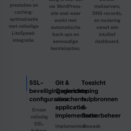
prestaties en
uw WordPress-
mailservers,
caching-
site snel weer
DNS-records,
optimalisatie
werkt met
en routering
met volledige
automatische
vanuit één
LiteSpeed-
back-ups en
intuïtief
integratie.
eenvoudige
dashboard.
herstelopties.
SSL-
Git &
Toezicht
beveiligingsgericht
Ondersteuning
op
configuratiescherm
voor
hulpbronnen
applicatie-
&
Ervaar
implementatie
Serverbeheer
volledig
SSL-
Implementeer
Bewaak
beheer,