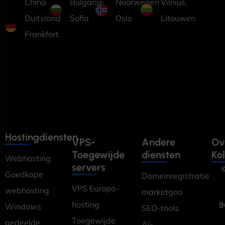
China
Bulgarije
Noorwegen
Vilnius,
Duitsland
Sofia
Oslo
Litouwen
Frankfort
Hostingdiensten
VPS-
Andere
Ov
Toegewijde
diensten
Ko
Webhosting
servers
©
Goedkope
Domeinregistratie
VPS Europa-
webhosting
marketgoo
hosting
9
Windows
SEO-tools
Toegewijde
gedeelde
AI-