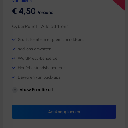
Van alleen
€ 4,50
/maand
CyberPanel - Alle add-ons
Gratis licentie met premium add-ons
add-ons omvatten
WordPress-beheerder
Hoofdbestandsbeheerder
Bewaren van back-ups
RSPAMD-beheerder
Vouw Functie uit
E-mailinspecteur
E-maillimieten
Aankoopplannen
Apache als omgekeerde proxy
en meer