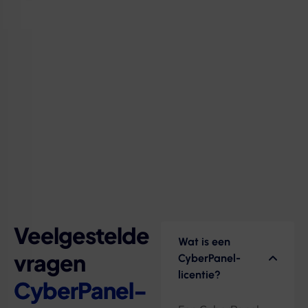
Veelgestelde
Wat is een
vragen
CyberPanel-
licentie?
CyberPanel-