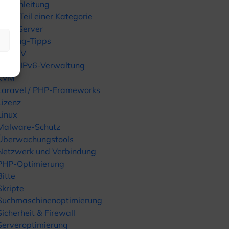
Kurzanleitung
Nicht Teil einer Kategorie
GPU-Server
Hosting-Tipps
HyperV
IPv4 / IPv6-Verwaltung
KVM
Laravel / PHP-Frameworks
Lizenz
Linux
Malware-Schutz
Überwachungstools
Netzwerk und Verbindung
PHP-Optimierung
Bitte
Skripte
Suchmaschinenoptimierung
Sicherheit & Firewall
Serveroptimierung