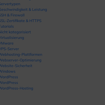
Servertypen
Geschwindigkeit & Leistung
SSH & Firewall
SSL-Zertifikate & HTTPS
Tutorials
Nicht kategorisiert
Virtualisierung
VMware
VPS-Server
Webhosting-Plattformen
Webserver-Optimierung
Website-Sicherheit
Windows
WordPress
WordPress
WordPress-Hosting