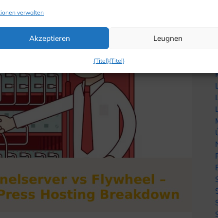
ionen verwalten
Akzeptieren
Leugnen
{Titel}
{Titel}