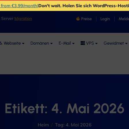
s from €3.99/month
|
Don't wait
. Holen Sie sich WordPress-Hos
& Server
Migration
Preise
Login
Melde
& Webseite
Domänen
E-Mail
VPS
Gewidmet
Etikett:
4. Mai 2026
Heim
Tag:
4. Mai 2026