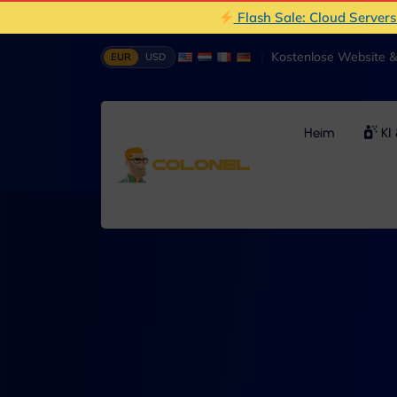
Flash Sale: Cloud Server
|
Kostenlose Website 
EUR
USD
Heim
KI 