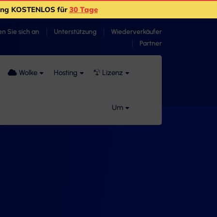
ting KOSTENLOS für
30 Tage
n Sie sich an
Unterstützung
Wiederverkäufer
Partner
Wolke
Hosting
Lizenz
Um