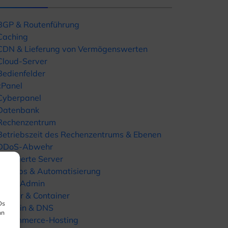
BGP & Routenführung
Caching
CDN & Lieferung von Vermögenswerten
Cloud-Server
Bedienfelder
cPanel
Cyberpanel
Datenbank
Rechenzentrum
Betriebszeit des Rechenzentrums & Ebenen
DDoS-Abwehr
Dedizierte Server
DevOps & Automatisierung
DirectAdmin
Docker & Container
Ds
Domain & DNS
nn
E-Commerce-Hosting