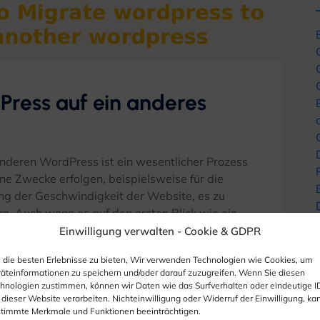
Press auf ein anderes
nderen WordPress ist ein wesentlicher Prozess
ne Zwecke erfolgen, beispielsweise für die
ng der Geschwindigkeit der Website, es zu
. Auch wenn es auf den ersten Blick wie ein
hler während ...
Einwilligung verwalten -
Cookie & GDPR
die besten Erlebnisse zu bieten, Wir verwenden Technologien wie Cookies, um
äteinformationen zu speichern und/oder darauf zuzugreifen. Wenn Sie diesen
mentare
hnologien zustimmen, können wir Daten wie das Surfverhalten oder eindeutige I
 dieser Website verarbeiten. Nichteinwilligung oder Widerruf der Einwilligung, ka
timmte Merkmale und Funktionen beeinträchtigen.