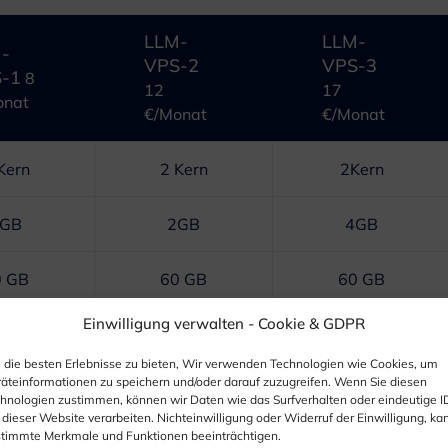
LLM-
LLM-
-
VPS-2
VPS-3
-1
8
12
17
onat
€/Monat
€/Monat
Kern
2 Kern
2Kern
GB
2GB
4GB
0 GB
60 GB
60 GB
Einwilligung verwalten -
Cookie & GDPR
enzte TB
Unbegrenzte TB
Unbegrenzte TB
die besten Erlebnisse zu bieten, Wir verwenden Technologien wie Cookies, um
äteinformationen zu speichern und/oder darauf zuzugreifen. Wenn Sie diesen
hnologien zustimmen, können wir Daten wie das Surfverhalten oder eindeutige I
 dieser Website verarbeiten. Nichteinwilligung oder Widerruf der Einwilligung, ka
timmte Merkmale und Funktionen beeinträchtigen.