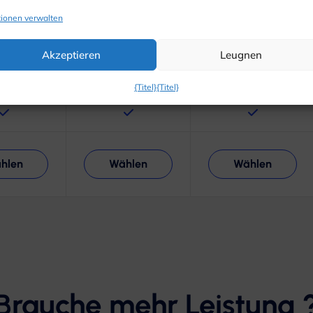
ionen verwalten
Akzeptieren
Leugnen
{Titel}
{Titel}
hlen
Wählen
Wählen
Brauche mehr Leistung 