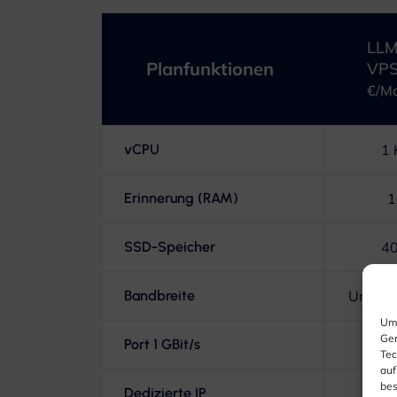
LLM
Planfunktionen
VPS
€/M
vCPU
1 
Erinnerung (RAM)
1
SSD-Speicher
4
Bandbreite
Unbegr
Um 
Ger
Port 1 GBit/s
Tec
auf
bes
Dedizierte IP