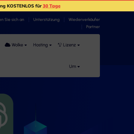
ting KOSTENLOS für
30 Tage
n Sie sich an
Unterstützung
Wiederverkäufer
Partner
Wolke
Hosting
Lizenz
Um