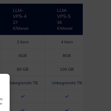
LLM-
LLM-
VPS-4
VPS-5
27
36
€/Monat
€/Monat
2 Kern
4 Kern
6GB
8GB
80 GB
100 GB
Unbegrenzte TB
Unbegrenzte TB
Ds
nn