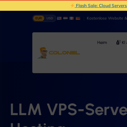
Flash Sale: Cloud Server
|
Kostenlose Website 
EUR
USD
Heim
KI 
LLM VPS-Serve