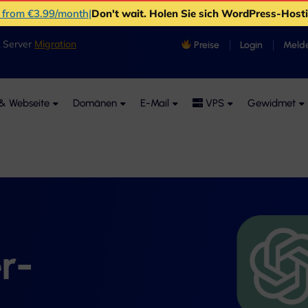
s from €3.99/month
|
Don't wait
. Holen Sie sich WordPress-Hos
& Server
Migration
Preise
Login
Melde
& Webseite
Domänen
E-Mail
VPS
Gewidmet
r-