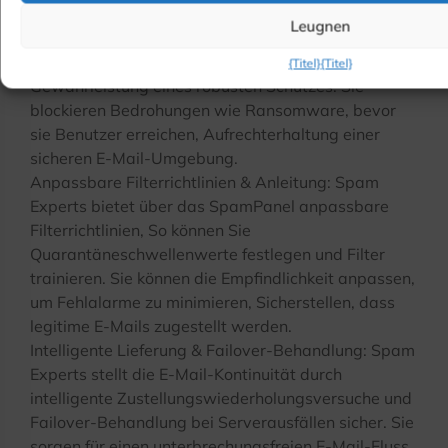
Von VBSpam+ zertifizierte Erkennungsraten: Spam
Leugnen
Experts erreicht a 99.9%+ Malware- und Phishing-
Erkennungsrate, zertifiziert durch VBSpam+,
{Titel}
{Titel}
Gewährleistung eines robusten Schutzes. Sie
blockieren Bedrohungen wie Ransomware, bevor
sie Benutzer erreichen, Aufrechterhaltung einer
sicheren E-Mail-Umgebung.
Anpassbare Filterrichtlinien & Anleitung: Spam
Experts bietet über das SpamPanel anpassbare
Filterrichtlinien, So können Sie
Quarantäneschwellenwerte festlegen und Filter
trainieren. Sie können die Empfindlichkeit anpassen,
um Fehlalarme zu minimieren, Sicherstellen, dass
legitime E-Mails zugestellt werden.
Intelligente Lieferung & Failover-Behandlung: Spam
Experts stellt die E-Mail-Kontinuität durch
intelligente Zustellungswiederholungsversuche und
Failover-Behandlung bei Serverausfällen sicher. Sie
sorgen für einen unterbrechungsfreien E-Mail-Fluss,