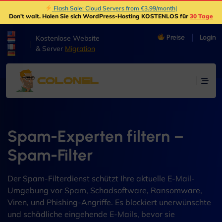
Flash Sale: Cloud Servers from €3.99/month
|
Don't wait
. Holen Sie sich WordPress-Hosting KOSTENLOS für
30 Tage
Preise
Login
Kostenlose Website
|
& Server
Migration
Spam-Experten filtern –
Spam-Filter
Der Spam-Filterdienst schützt Ihre aktuelle E-Mail-
Umgebung vor Spam, Schadsoftware, Ransomware,
Viren, und Phishing-Angriffe. Es blockiert unerwünschte
und schädliche eingehende E-Mails, bevor sie