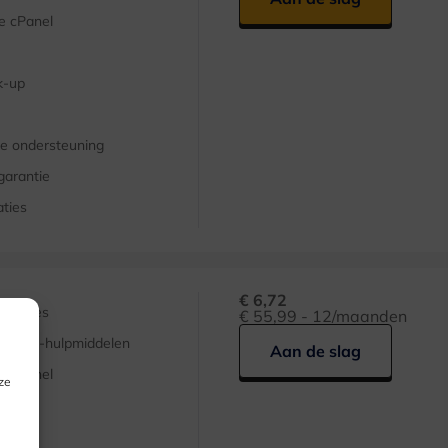
e cPanel
k-up
e ondersteuning
garantie
aties
€ 6,72
versies
€ 55,99 - 12/maanden
Press-hulpmiddelen
Aan de slag
e cPanel
ze
k-up