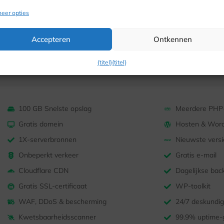
Gratis SSL-certificaat
WP-toolkit
eer opties
WAF, DDoS & bescherming
24/7 deskundig
Accepteren
Ontkennen
Kwetsbaarheidsscanner
99.9% uptime-
Gratis sitemigr
{titel}
{titel}
100 GB Snelste opslag
Meerdere PHP-
Gratis domein
Hosten & Word
1X-serverbronnen
Nieuwste versi
Onbeperkt verkeer
Gratis e-mail
Cloudflare CDN
Dagelijkse bac
Gratis SSL-certificaat
WP-toolkit
WAF, DDoS & bescherming
24/7 deskundig
Kwetsbaarheidsscanner
99.9% uptime-