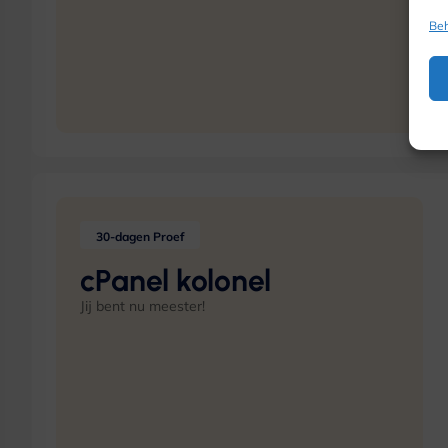
Beh
30-dagen Proef
cPanel kolonel
Jij bent nu meester!