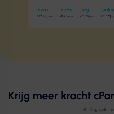
.com
.netto
.org
.onlin
€12.95/Jaar
€8.75/Jaar
€2.32/Jaar
€7.57/Ja
Krijg meer kracht cP
30-Dag-geld-ter