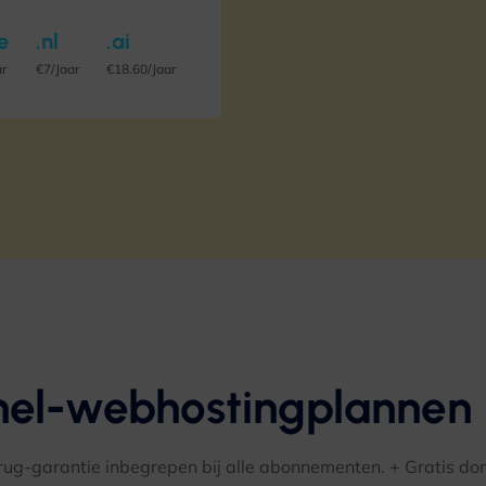
e
.nl
.ai
ar
€7/Jaar
€18.60/Jaar
anel-webhostingplannen
ug-garantie inbegrepen bij alle abonnementen. + Gratis d