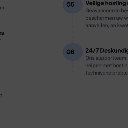
Veilige hostin
05
rm.
Geavanceerde beve
beschermen uw we
aanvallen, en kwe
es
t
24/7 Deskundi
06
Ons supportteam st
helpen met hostin
technische probl
n