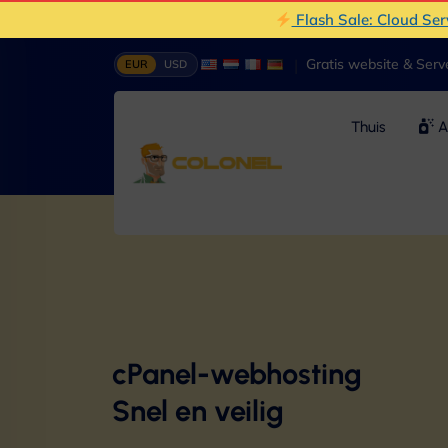
Flash Sale: Cloud Se
|
Gratis website & Ser
EUR
USD
Thuis
A
cPanel-webhosting
Snel en veilig