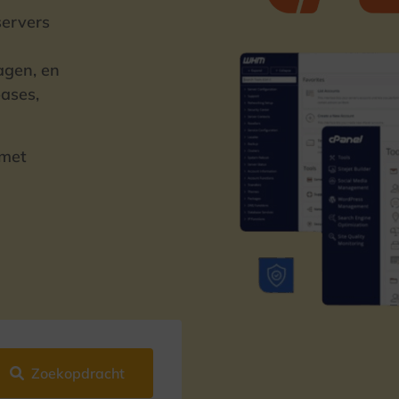
servers
agen, en
bases,
 met
Zoekopdracht