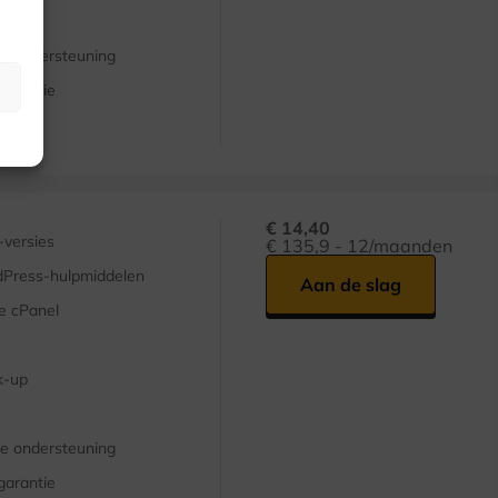
e ondersteuning
garantie
aties
€ 14,40
versies
€ 135,9 - 12/maanden
Press-hulpmiddelen
Aan de slag
e cPanel
k-up
e ondersteuning
garantie