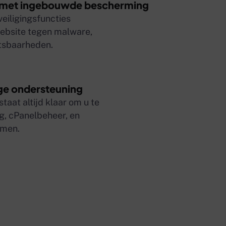
g met ingebouwde bescherming
iligingsfuncties
bsite tegen malware,
tsbaarheden.
ge ondersteuning
aat altijd klaar om u te
g, cPanelbeheer, en
emen.