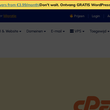
rvers from €3.99/month
|
Don't wait
. Ontvang GRATIS WordPress
ver
Migratie
Prijzen
Login
A
I & Website
Domeinen
E-mail
VPS
Toegewijd