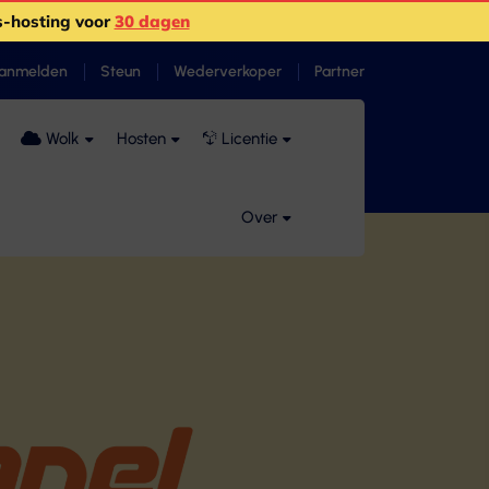
-hosting voor
30 dagen
anmelden
Steun
Wederverkoper
Partner
Wolk
Hosten
Licentie
Over