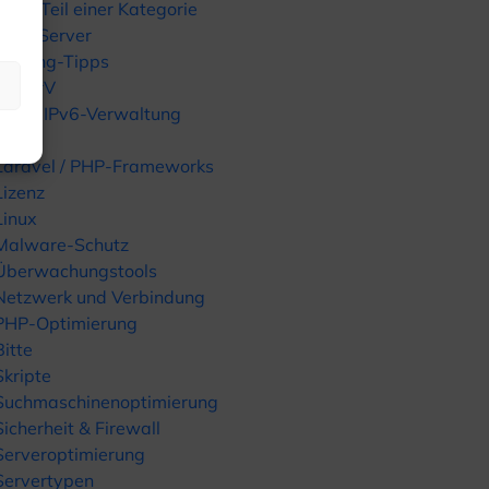
Nicht Teil einer Kategorie
GPU-Server
Hosting-Tipps
HyperV
IPv4 / IPv6-Verwaltung
KVM
Laravel / PHP-Frameworks
Lizenz
Linux
Malware-Schutz
Überwachungstools
Netzwerk und Verbindung
PHP-Optimierung
Bitte
Skripte
Suchmaschinenoptimierung
Sicherheit & Firewall
Serveroptimierung
Servertypen