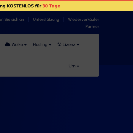
ting KOSTENLOS für
30 Tage
n Sie sich an
Unterstützung
Wiederverkäufer
Partner
Wolke
Hosting
Lizenz
Um