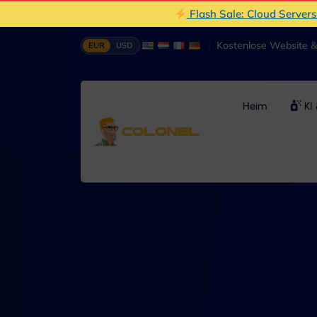
Flash Sale: Cloud Server
|
Kostenlose Website 
EUR
USD
Heim
KI 