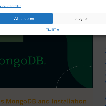
ionen verwalten
Akzeptieren
Leugnen
{Titel}
{Titel}