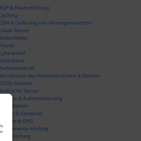
BGP & Routenführung
Caching
CDN & Lieferung von Vermögenswerten
Cloud-Server
Bedienfelder
cPanel
Cyberpanel
Datenbank
Rechenzentrum
Betriebszeit des Rechenzentrums & Ebenen
DDoS-Abwehr
Dedizierte Server
DevOps & Automatisierung
DirectAdmin
Docker & Container
Domain & DNS
Ds
E-Commerce-Hosting
nn
Kurzanleitung