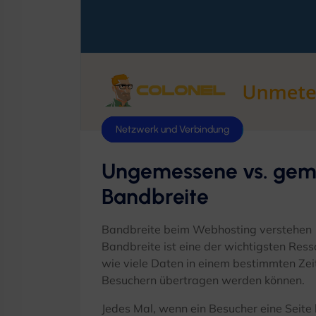
Hosting-Tipps
BGP & Routenführung
Linux
Netzwerk und Verbindung
Ungemessene vs. gem
Bandbreite
Bandbreite beim Webhosting verstehen
Bandbreite ist eine der wichtigsten Res
wie viele Daten in einem bestimmten Zei
Besuchern übertragen werden können.
Jedes Mal, wenn ein Besucher eine Seite 