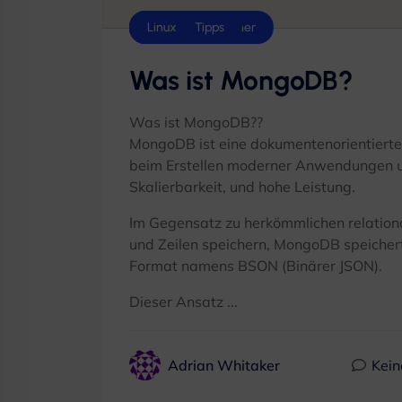
Datenbank
Docker & Container
Hosting-Tipps
Linux
Was ist MongoDB?
Was ist MongoDB??
MongoDB ist eine dokumentenorientierte
beim Erstellen moderner Anwendungen unte
Skalierbarkeit, und hohe Leistung.
Im Gegensatz zu herkömmlichen relationa
und Zeilen speichern, MongoDB speicher
Format namens BSON (Binärer JSON).
Dieser Ansatz ...
Adrian Whitaker
Kei