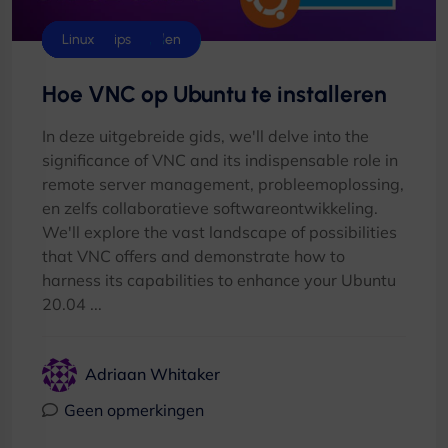
Handleidingen
Bedieningspanelen
cPanel
Cyberpaneel
Datacentrum
Hostingtips
Linux
Hoe VNC op Ubuntu te installeren
In deze uitgebreide gids,
we'll delve into the
significance of VNC and its indispensable role in
remote server management
, probleemoplossing,
en zelfs collaboratieve softwareontwikkeling.
We'll explore the vast landscape of possibilities
that VNC offers and demonstrate how to
harness its capabilities to enhance your Ubuntu
20.04 ...
Adriaan Whitaker
Geen opmerkingen