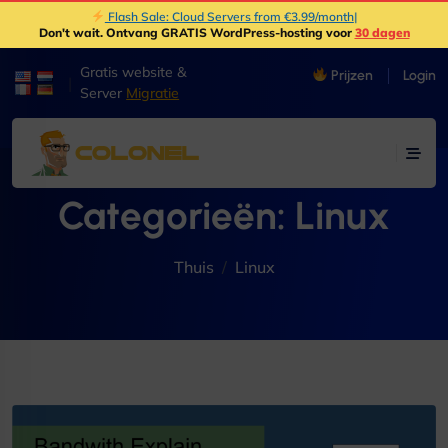
Flash Sale: Cloud Servers from €3.99/month
|
Don't wait
. Ontvang GRATIS WordPress-hosting voor
30 dagen
Gratis website &
Prijzen
Login
|
Server
Migratie
Categorieën:
Linux
Thuis
Linux