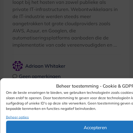
loopt bij het hosten van zowel publieke als
private IT-infrastructuren. Webontwikkelaars in
de IT-industrie werden steeds meer
aangetrokken tot grote cloudproviders zoals
AWS, Azuur, en Googlen, die
automatiseringsplatforms aanboden die de
implementatie van code vereenvoudigden en ...
Adriaan Whitaker
Geen opmerkingen
Beheer toestemming -
Cookie & GDP
Om de beste ervaringen te bieden, we gebruiken technologieën zoals cookie
slaan en/of te openen. Door toestemming te geven voor deze technologieën
surfgedrag of unieke ID's op deze site verwerken. Geen toestemming geven 
bepaalde kenmerken en functies negatief beïnvloeden.
Beheer opties
Accepteren