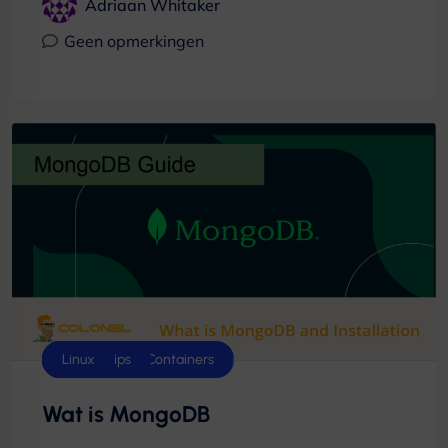
Adriaan Whitaker
Geen opmerkingen
Database
Dokwerker & Containers
Hostingtips
Linux
Wat is MongoDB