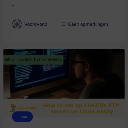
...
Vooravond
Geen opmerkingen
Linux