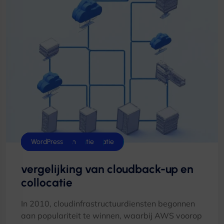
Hostingtips
Linux
Zoekmachineoptimalisatie
Snelheid & Prestatie
Handleidingen
WordPress
vergelijking van cloudback-up en
collocatie
In 2010, cloudinfrastructuurdiensten begonnen
aan populariteit te winnen, waarbij AWS voorop