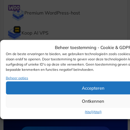
Premium WordPress-host
Koop AI VPS
Beheer toestemming -
Cookie & GDP
WordPress-wolk
Om de beste ervaringen te bieden, we gebruiken technologieën zoals cookie
slaan en/of te openen. Door toestemming te geven voor deze technologieën
surfgedrag of unieke ID's op deze site verwerken. Geen toestemming geven 
bepaalde kenmerken en functies negatief beïnvloeden.
Beheer opties
Accepteren
Ontkennen
Hulp nodig met uw server
{titel}
{titel}
of hostingconfiguratie