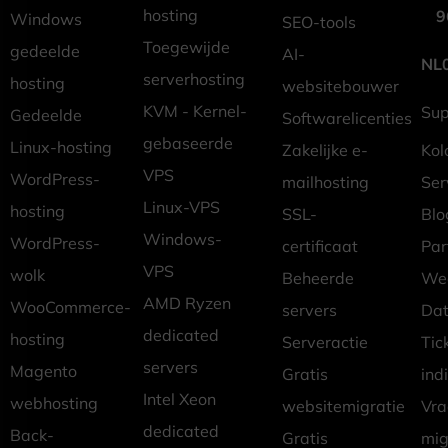
hosting
9
Windows
SEO-tools
Toegewijde
gedeelde
AI-
NL
serverhosting
hosting
websitebouwer
KVM - Kernel-
Sup
Gedeelde
Softwarelicenties
gebaseerde
Linux-hosting
Zakelijke e-
Kol
VPS
WordPress-
mailhosting
Ser
Linux-VPS
hosting
SSL-
Blo
Windows-
WordPress-
certificaat
Pa
VPS
wolk
Beheerde
Wed
AMD Ryzen
WooCommerce-
servers
Dat
dedicated
hosting
Serveractie
Tic
servers
Magento
Gratis
ind
Intel Xeon
webhosting
websitemigratie
Vr
dedicated
Back-
Gratis
mig