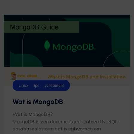
Database
Dokwerker & Containers
Hostingtips
Linux
Wat is MongoDB
Wat is MongoDB?
MongoDB is een documentgeoriënteerd NoSQL-
databaseplatform dat is ontworpen om