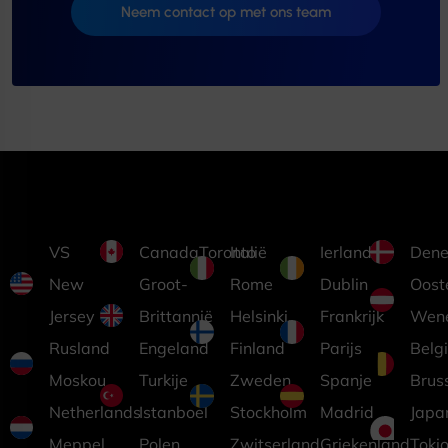
Neem contact op met ons team
VS
CanadaToronto
Italië
Ierland
Dene
New
Groot-
Rome
Dublin
Ooste
Jersey
Brittannië
Helsinki,
Frankrijk
Wen
Rusland
Engeland
Finland
Parijs
Belg
Moskou
Turkije
Zweden
Spanje
Brus
Netherlands
Istanboel
Stockholm
Madrid
Japa
Meppel
Polen
Zwitserland
Griekenland
Toki