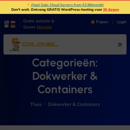
Flash Sale: Cloud Servers from €3.99/month
|
Don't wait
. Ontvang GRATIS WordPress-hosting voor
30 dagen
Gratis website &
Prijzen
Login
|
Server
Migratie
Categorieën:
Dokwerker &
Containers
Thuis
Dokwerker & Containers