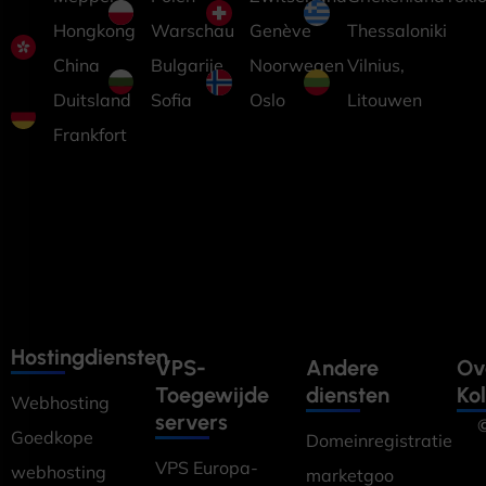
Hongkong
Warschau
Genève
Thessaloniki
China
Bulgarije
Noorwegen
Vilnius,
Duitsland
Sofia
Oslo
Litouwen
Frankfort
Hostingdiensten
VPS-
Andere
Ov
Toegewijde
diensten
Ko
Webhosting
servers
©
Goedkope
Domeinregistratie
VPS Europa-
webhosting
marketgoo