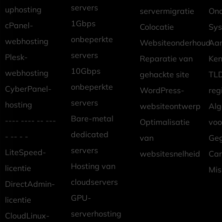
servers
uphosting
servermigratie
Ond
1Gbps
cPanel-
Colocatie
Sys
onbeperkte
webhosting
Websiteonderhoud
Aan
servers
Plesk-
Reparatie van
Ken
10Gbps
webhosting
gehackte site
TLD
onbeperkte
CyberPanel-
WordPress-
reg
servers
hosting
websiteontwerp
Al
Bare-metal
---- ---- -- ---
Optimalisatie
vo
dedicated
- -- - -
van
Geg
servers
LiteSpeed-
websitesnelheid
Car
Hosting van
licentie
Mis
cloudservers
DirectAdmin-
GPU-
licentie
serverhosting
CloudLinux-