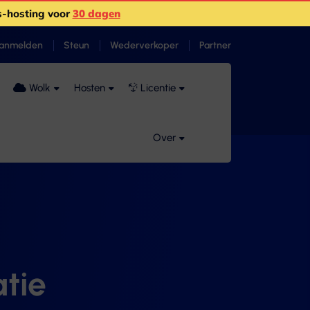
-hosting voor
30 dagen
anmelden
Steun
Wederverkoper
Partner
Wolk
Hosten
Licentie
Over
tie