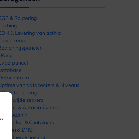
BGP & Routering
Caching
CDN & Levering van activa
Cloud-servers
Bedieningspanelen
cPanel
Cyberpaneel
Database
Datacentrum
Uptime van datacenters & Niveaus
DDoS-beperking
Toegewijde servers
DevOps & Automatisering
DirectAdmin
ze
Dokwerker & Containers
Domein & DNS
E-commerce hosting