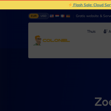
Flash Sale: Cloud Se
|
Gratis website & Ser
EUR
USD
Thuis
A
Zo