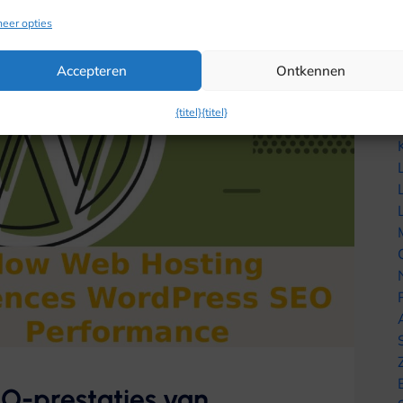
eer opties
Accepteren
Ontkennen
{titel}
{titel}
O-prestaties van