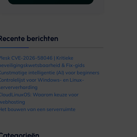
Recente berichten
Plesk CVE-2026-58046 | Kritieke
beveiligingskwetsbaarheid & Fix-gids
Kunstmatige intelligentie (AI) voor beginners
Controlelijst voor Windows- en Linux-
serververharding
CloudLinuxOS: Waarom keuze voor
webhosting
Het bouwen van een serverruimte
Categorieën