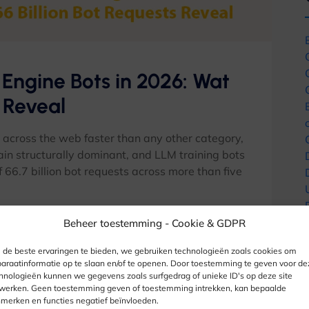
Engine Bots in
2026: Wat
s Reveal
t across the web faster than any other category
,
ain structurally dominant
,
and LLM training bots
f
66.7
billion bot requests across more than five
Beheer toestemming -
Cookie & GDPR
gen
de beste ervaringen te bieden, we gebruiken technologieën zoals cookies om
araatinformatie op te slaan en/of te openen. Door toestemming te geven voor de
hnologieën kunnen we gegevens zoals surfgedrag of unieke ID's op deze site
werken. Geen toestemming geven of toestemming intrekken, kan bepaalde
merken en functies negatief beïnvloeden.