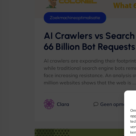
Zoekmachineoptimalisatie
AI Crawlers vs Search 
66
Billion Bot Request
AI crawlers are expanding their footprin
while traditional search engine bots rem
face increasing resistance
.
An analysis o
million websites shows that the web is
...
Clara
Geen opmerkin
Om 
app
tec
ver
ken