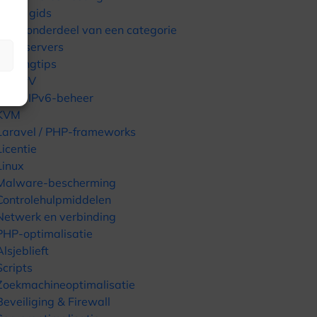
snelle gids
Geen onderdeel van een categorie
GPU-servers
Hostingtips
HyperV
IPv4 / IPv6-beheer
KVM
Laravel / PHP-frameworks
Licentie
Linux
Malware-bescherming
Controlehulpmiddelen
Netwerk en verbinding
PHP-optimalisatie
Alsjeblieft
Scripts
Zoekmachineoptimalisatie
Beveiliging & Firewall