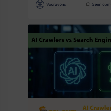
Vooravond
Geen opm