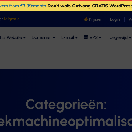
rvers from €3.99/month
|
Don't wait
. Ontvang GRATIS WordPress
ver
Migratie
Prijzen
Login
A
I & Website
Domeinen
E-mail
VPS
Toegewijd
Categorieën:
ekmachineoptimalisa