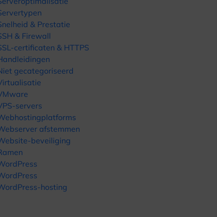
Serveroptimalisatie
Servertypen
Snelheid & Prestatie
SSH & Firewall
SSL-certificaten & HTTPS
Handleidingen
Niet gecategoriseerd
Virtualisatie
VMware
VPS-servers
Webhostingplatforms
Webserver afstemmen
Website-beveiliging
Ramen
WordPress
WordPress
WordPress-hosting