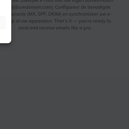
reëer uw zakelijke e-mail met uw eigen domeinnaam
(bijv.
jij@uwdomein.com
). Configureer de benodigde
DNS-records (MX, SPF, DKIM) en synchroniseer uw e-
mail op al uw apparaten.
That’s it — you're ready to
send and receive emails like a pro
.