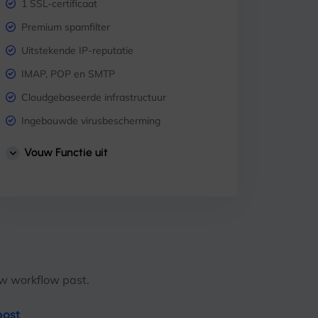
1 SSL-certificaat
Premium spamfilter
Uitstekende IP-reputatie
IMAP, POP en SMTP
Cloudgebaseerde infrastructuur
Ingebouwde virusbescherming
Ondersteuning voor mobiel en tablet
Vouw Functie uit
Planning
Taken
Kalender
Contacten
uw workflow past.
post