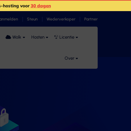
-hosting voor
30 dagen
anmelden
Steun
Wederverkoper
Partner
Wolk
Hosten
Licentie
Over