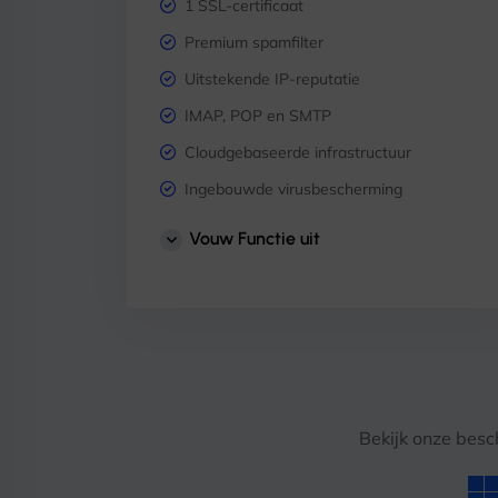
1 SSL-certificaat
Premium spamfilter
Uitstekende IP-reputatie
IMAP, POP en SMTP
Cloudgebaseerde infrastructuur
Ingebouwde virusbescherming
Ondersteuning voor mobiel en tablet
Vouw Functie uit
Planning
Taken
Kalender
Contacten
Bekijk onze besc