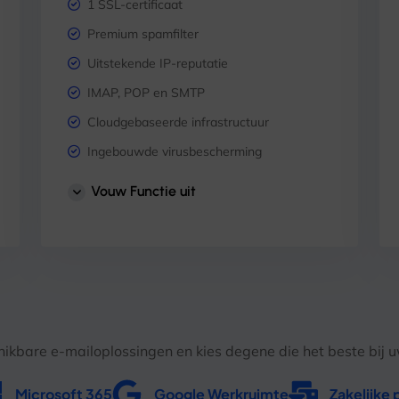
1 SSL-certificaat
Premium spamfilter
Uitstekende IP-reputatie
IMAP, POP en SMTP
Cloudgebaseerde infrastructuur
Ingebouwde virusbescherming
Ondersteuning voor mobiel en tablet
Vouw Functie uit
Planning
Taken
Kalender
Contacten
hikbare e-mailoplossingen en kies degene die het beste bij 
Microsoft 365
Google Werkruimte
Zakelijke 