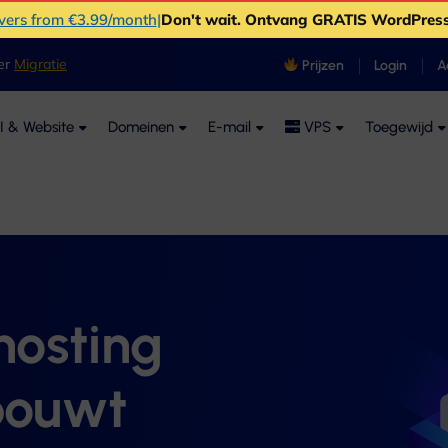
rvers from €3.99/month
|
Don't wait
. Ontvang GRATIS WordPress
ver
Migratie
Prijzen
Login
A
I & Website
Domeinen
E-mail
VPS
Toegewijd
hosting
bouwt