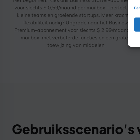
Net begonnen? Kies ons Business Starter-abonnement
voor slechts $ 0,59/maand per mailbox – perfect voor
Beh
kleine teams en groeiende startups. Meer kracht en
flexibiliteit nodig? Upgrade naar het Business
Premium-abonnement voor slechts $ 2,99/maand per
mailbox, met verbeterde functies en een grotere
toewijzing van middelen.
Gebruiksscenario's v