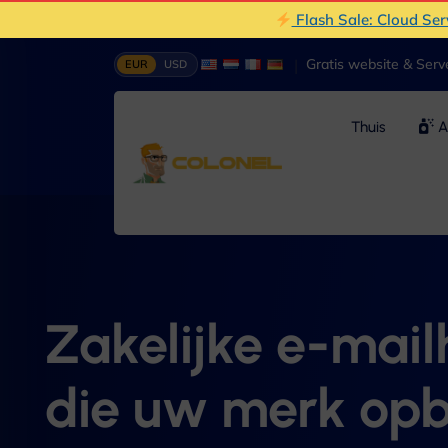
Flash Sale: Cloud Se
|
Gratis website & Ser
EUR
USD
Thuis
A
Zakelijke e-mail
die uw merk op