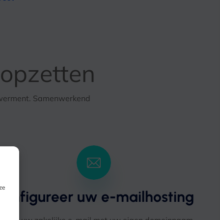
 opzetten
owerment. Samenwerkend
ze
Configureer uw e-mailhosting