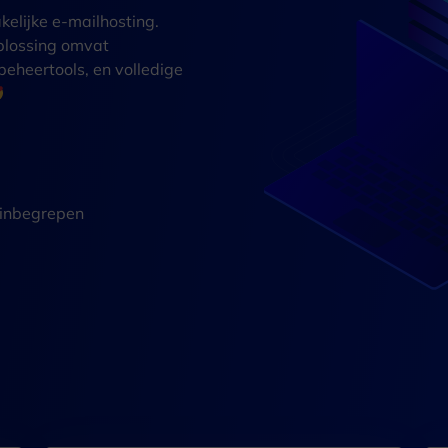
kelijke e-mailhosting.
plossing omvat
eheertools, en volledige
g inbegrepen