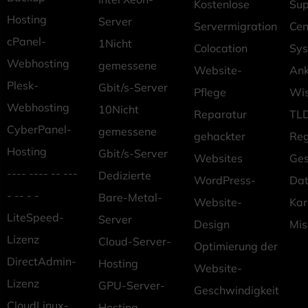
Kostenlose
Sup
Hosting
Server
Servermigration
Cen
cPanel-
1Nicht
Colocation
Sys
Webhosting
gemessene
Website-
An
Plesk-
Gbit/s-Server
Pflege
Wi
Webhosting
10Nicht
Reparatur
TLD
CyberPanel-
gemessene
gehackter
Reg
Hosting
Gbit/s-Server
Websites
Ges
---- ---- -- ---
Dedizierte
WordPress-
Dat
- -- - -
Bare-Metal-
Website-
Kar
LiteSpeed-
Server
Design
Mis
Lizenz
Cloud-Server-
Optimierung der
DirectAdmin-
Hosting
Website-
Lizenz
GPU-Server-
Geschwindigkeit
CloudLinux-
Hosting