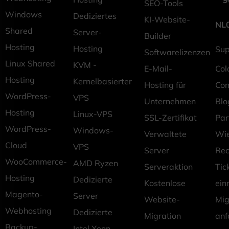
9
SEO-Tools
Windows
Dediziertes
KI-Website-
NL
Shared
Server-
Builder
Hosting
Hosting
Sup
Softwarelizenzen
Linux Shared
KVM -
E-Mail-
Col
Hosting
Kernelbasierter
Hosting für
Co
WordPress-
VPS
Unternehmen
Blo
Hosting
Linux-VPS
SSL-Zertifikat
Pa
WordPress-
Windows-
Verwaltete
Wie
Cloud
VPS
Server
Rec
WooCommerce-
AMD Ryzen
Serveraktion
Tic
Hosting
Dedizierte
Kostenlose
ein
Magento-
Server
Website-
Mig
Webhosting
Dedizierte
Migration
anf
Backup-
Intel Xeon-