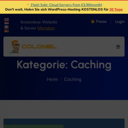
Flash Sale: Cloud Servers from €3.99/month
|
Don't wait
. Holen Sie sich WordPress-Hosting KOSTENLOS für
30 Tage
Preise
Login
Kostenlose Website
|
& Server
Migration
Kategorie:
Caching
Heim
Caching