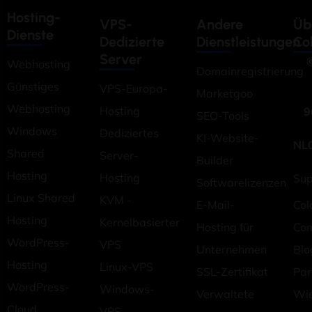
Hosting-
VPS-
Andere
Üb
Dienste
Dedizierte
Dienstleistungen
Co
Server
©
Webhosting
Domainregistrierung
Günstiges
VPS-Europa-
Marketgoo
Webhosting
Hosting
9
SEO-Tools
Windows
Dediziertes
KI-Website-
NL
Shared
Server-
Builder
Hosting
Hosting
Sup
Softwarelizenzen
Linux Shared
KVM -
E-Mail-
Col
Hosting
Kernelbasierter
Hosting für
Co
WordPress-
VPS
Unternehmen
Blo
Hosting
Linux-VPS
SSL-Zertifikat
Pa
WordPress-
Windows-
Verwaltete
Wie
Cloud
VPS