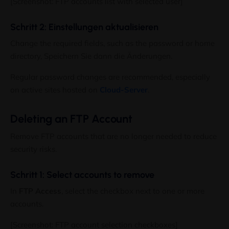
[Screenshot:
FTP accounts list with selected user
]
Schritt 2: Einstellungen aktualisieren
Change the required fields
,
such as the password or home
directory
, Speichern Sie dann die Änderungen.
Regular password changes are recommended
,
especially
on active sites hosted on
Cloud-Server
.
Deleting an FTP Account
Remove FTP accounts that are no longer needed to reduce
security risks
.
Schritt 1:
Select accounts to remove
In
FTP Access
,
select the checkbox next to one or more
accounts
.
[Screenshot:
FTP account selection checkboxes
]