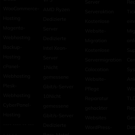
Server
Rec
WooCommerce-
AMD Ryzen
Serveraktion
Tic
Hosting
Dedizierte
Kostenlose
ein
Magento-
Server
Website-
Mig
Webhosting
Dedizierte
Migration
anf
Backup-
Intel Xeon-
Kostenlose
Sup
Hosting
Server
Servermigration
Cen
cPanel-
1Nicht
Colocation
Sys
Webhosting
gemessene
Website-
An
Plesk-
Gbit/s-Server
Pflege
Wi
Webhosting
10Nicht
Reparatur
TLD
CyberPanel-
gemessene
gehackter
Reg
Hosting
Gbit/s-Server
Websites
Ges
---- ---- -- ---
Dedizierte
WordPress-
Dat
- -- - -
Bare-Metal-