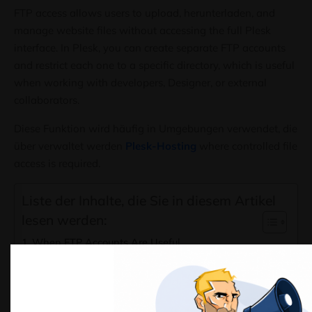
FTP access allows users to upload
, herunterladen,
and
manage website files without accessing the full Plesk
interface
. In Plesk,
you can create separate FTP accounts
and restrict each one to a specific directory
,
which is useful
when working with developers
, Designer,
or external
collaborators
.
Diese Funktion wird häufig in Umgebungen verwendet, die
über verwaltet werden
Plesk-Hosting
where controlled file
access is required
.
Liste der Inhalte, die Sie in diesem Artikel
lesen werden:
When FTP Accounts Are Useful
Creating an FTP Account
Schritt 1:
Open FTP access
Schritt 2:
Add a new account
Modifying an FTP Account