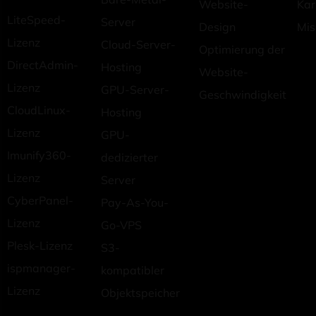
Website-
Kar
LiteSpeed-
Server
Design
Mis
Lizenz
Cloud-Server-
Optimierung der
DirectAdmin-
Hosting
Website-
Lizenz
GPU-Server-
Geschwindigkeit
CloudLinux-
Hosting
Lizenz
GPU-
Imunify360-
dedizierter
Lizenz
Server
CyberPanel-
Pay-As-You-
Lizenz
Go-VPS
Plesk-Lizenz
S3-
ispmanager-
kompatibler
Lizenz
Objektspeicher