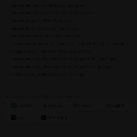
Verwenden des cPanel-Startbildschirms
Verwenden des DNS-Zoneneditors in cPanel
Verwendung des Plesk-Spamfilters
Verwendung des WP Toolkits in Plesk
Verwenden des Virenscanners in cPanel
Anzeigen und Bearbeiten von Dateien im cPanel-Dateimanager
Anzeigen und Filtern von Protokollen in Plesk
Informationen zur Festplattennutzung in cPanel anzeigen
Informationen zur Ressourcennutzung in Plesk anzeigen
Anzeigen des Fehlerprotokolls in cPanel
Fassen Sie diesen Artikel zusammen mit:
ChatGPT
Zwillinge
Claude
Google KI
Grok
Verwirrung