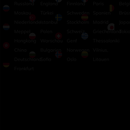
Russland
England
Finnland
Paris
Belg
Moskau
Türkei
Schweden
Spanien
Brüs
Niederlande
Istanbul
Stockholm
Madrid
Japa
Meppel
Polen
Schweiz
Griechenland
Toki
Hongkong
Warschau
Genf
Thessaloniki
China
Bulgarien
Norwegen
Vilnius,
Deutschland
Sofia
Oslo
Litauen
Frankfurt