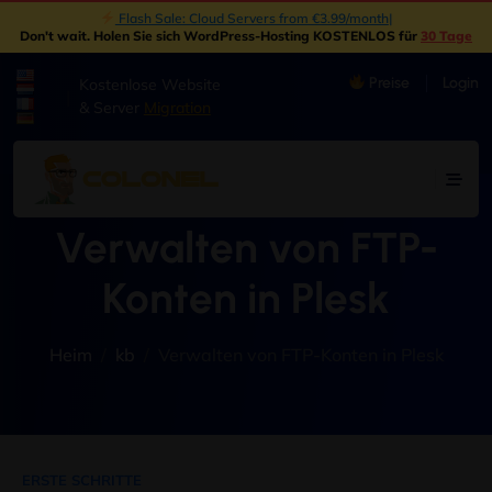
Flash Sale: Cloud Servers from €3.99/month
|
Don't wait
. Holen Sie sich WordPress-Hosting KOSTENLOS für
30 Tage
Preise
Login
Kostenlose Website
|
& Server
Migration
Verwalten von FTP-
Konten in Plesk
Heim
kb
Verwalten von FTP-Konten in Plesk
ERSTE SCHRITTE