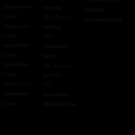
Optimierung der
DirectAdmin-
Hosting
Website-
Lizenz
GPU-Server-
Geschwindigkeit
CloudLinux-
Hosting
Lizenz
GPU-
Imunify360-
dedizierter
Lizenz
Server
CyberPanel-
Pay-As-You-
Lizenz
Go-VPS
Plesk-Lizenz
S3-
ispmanager-
kompatibler
Lizenz
Objektspeicher