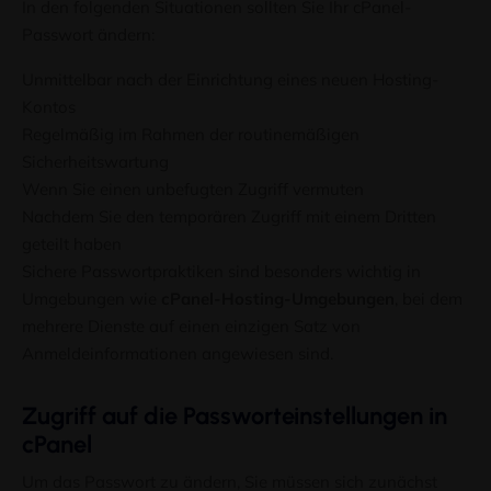
In den folgenden Situationen sollten Sie Ihr cPanel-
Passwort ändern:
Unmittelbar nach der Einrichtung eines neuen Hosting-
Kontos
Regelmäßig im Rahmen der routinemäßigen
Sicherheitswartung
Wenn Sie einen unbefugten Zugriff vermuten
Bleiben Sie mit Colonelserv
Nachdem Sie den temporären Zugriff mit einem Dritten
Updates immer auf dem Lau
geteilt haben
Sichere Passwortpraktiken sind besonders wichtig in
3,000+ Abonnenten
Umgebungen wie
cPanel-Hosting-Umgebungen
, bei dem
Erhalten Sie praktische Leitfäden zur Serveradministratio
mehrere Dienste auf einen einzigen Satz von
Anmeldeinformationen angewiesen sind.
Tutorials, Sicherheitswarnungen, Infrastrukturaktualisieru
Angebote direkt in Ihrem Posteingang.
Zugriff auf die Passworteinstellungen in
Kein Spam. Nur nützliche Inhalte für Hosting-Profis.
cPanel
Um das Passwort zu ändern, Sie müssen sich zunächst