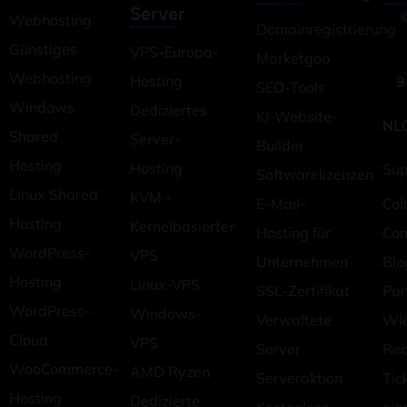
Server
©
Webhosting
Domainregistrierung
Günstiges
VPS-Europa-
Marketgoo
Webhosting
Hosting
9
SEO-Tools
Windows
Dediziertes
KI-Website-
NL
Shared
Server-
Builder
Hosting
Hosting
Sup
Softwarelizenzen
Linux Shared
KVM -
E-Mail-
Col
Hosting
Kernelbasierter
Hosting für
Co
WordPress-
VPS
Unternehmen
Blo
Hosting
Linux-VPS
SSL-Zertifikat
Pa
WordPress-
Windows-
Verwaltete
Wie
Cloud
VPS
Server
Rec
WooCommerce-
AMD Ryzen
Serveraktion
Tic
Hosting
Dedizierte