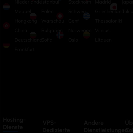
Niederlande
Istanbul
Stockholm
Madrid
Japa
Meppel
Polen
Schweiz
Griechenland
Toki
Hongkong
Warschau
Genf
Thessaloniki
China
Bulgarien
Norwegen
Vilnius,
Deutschland
Sofia
Oslo
Litauen
Frankfurt
Hosting-
VPS-
Andere
Üb
Dienste
Dedizierte
Dienstleistungen
Co