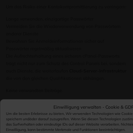
Um das Risiko einer Kontokompromittierung zu verringern:
Lange verwenden, einzigartige Passwörter
Vermeiden Sie die Wiederverwendung von Passwörtern
anderer Dienste
Bewahren Sie Anmeldeinformationen sicher auf
Passwörter regelmäßig aktualisieren
Die Aufrechterhaltung eines sicheren cPanel-Passworts
trägt nicht nur zum Schutz des Control Panels bei, sondern
auch Dienste, die weiterlaufen
Cloud-Server-Infrastruktur
die von den gleichen Qualifikationen abhängen.
Keine verwandten Beiträge.
Einwilligung verwalten -
Cookie & GD
Um die besten Erlebnisse zu bieten, Wir verwenden Technologien wie Cookie
War dieser Artikel hilfreich??
speichern und/oder darauf zuzugreifen. Wenn Sie diesen Technologien zusti
das Surfverhalten oder eindeutige IDs auf dieser Website verarbeiten. Nichte
Einwilligung, kann bestimmte Merkmale und Funktionen beeinträchtigen.
0