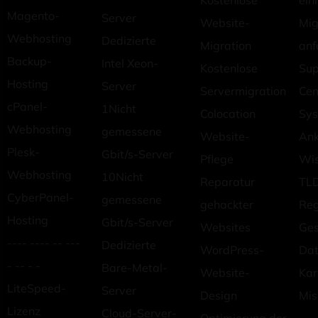
Kostenlose
ein
Magento-
Server
Website-
Mig
Webhosting
Dedizierte
Migration
anf
Backup-
Intel Xeon-
Kostenlose
Sup
Hosting
Server
Servermigration
Cen
cPanel-
1Nicht
Colocation
Sys
Webhosting
gemessene
Website-
An
Plesk-
Gbit/s-Server
Pflege
Wi
Webhosting
10Nicht
Reparatur
TLD
CyberPanel-
gemessene
gehackter
Reg
Hosting
Gbit/s-Server
Websites
Ges
---- ---- -- ---
Dedizierte
WordPress-
Dat
- -- - -
Bare-Metal-
Website-
Kar
LiteSpeed-
Server
Design
Mis
Lizenz
Cloud-Server-