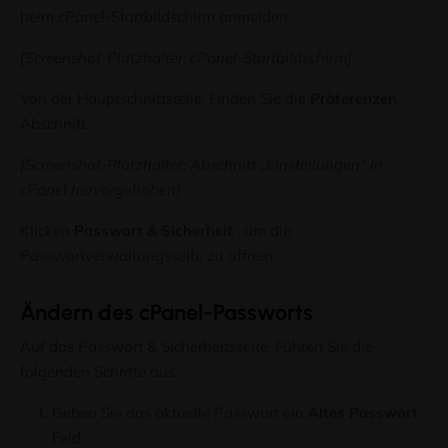
beim cPanel-Startbildschirm anmelden.
Geben Sie Ihre E-Mail-Adresse ein
E-
Mail
[Screenshot-Platzhalter: cPanel-Startbildschirm]
Holen Sie sich Updates
Von der Hauptschnittstelle, Finden Sie die
Präferenzen
Abschnitt.
Nein danke, Das interessiert mich nicht!
[Screenshot-Platzhalter: Abschnitt „Einstellungen“ in
cPanel hervorgehoben]
Klicken
Passwort & Sicherheit
, um die
Passwortverwaltungsseite zu öffnen.
Ändern des cPanel-Passworts
Auf das Passwort & Sicherheitsseite, Führen Sie die
folgenden Schritte aus.
Geben Sie das aktuelle Passwort ein
Altes Passwort
Feld