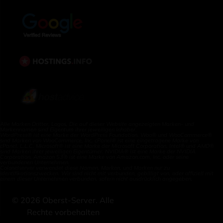
Alle Marken Dritter, Logos, Die auf dieser Website angezeigten Marken- und
Markennamen sind Eigentum ihrer jeweiligen Inhaber.
WordPress® ist eine Marke der WordPress Foundation. Woo® und WooCommerce®
sind Marken von WooCommerce, Inc. cPanel® ist eine eingetragene Marke von
cPanel, L.L.C. Microsoft® ist eine Marke der Microsoft Corporation. Intel® und AMD®
sind Marken ihrer jeweiligen Eigentümer. NVIDIA® ist eine Marke der NVIDIA
Corporation. Amazon S3® ist eine Marke von Amazon.com, Inc. oder seine
verbundenen Unternehmen.
Colonelserver verwendet diese Namen, Marken, und Marken nur zu
Identifikationszwecken. Wir sind nicht mit verbunden, gebilligt von, oder offiziell mit
einem dieser Unternehmen verbunden, sofern nicht ausdrücklich angegeben.
©
2026
Oberst-Server. Alle
Rechte vorbehalten