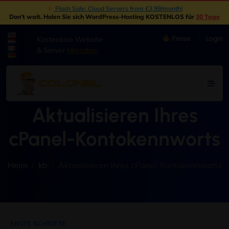
Flash Sale: Cloud Servers from €3.99/month
|
Don't wait
. Holen Sie sich WordPress-Hosting KOSTENLOS für
30 Tage
Preise
Login
Kostenlose Website
|
& Server
Migration
Aktualisieren Ihres
cPanel-Kontokennworts
Heim
kb
Aktualisieren Ihres cPanel-Kontokennworts
ERSTE SCHRITTE