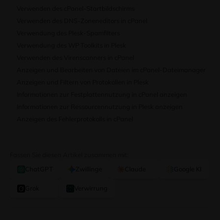
Verwenden des cPanel-Startbildschirms
Verwenden des DNS-Zoneneditors in cPanel
Verwendung des Plesk-Spamfilters
Verwendung des WP Toolkits in Plesk
Verwenden des Virenscanners in cPanel
Anzeigen und Bearbeiten von Dateien im cPanel-Dateimanager
Anzeigen und Filtern von Protokollen in Plesk
Informationen zur Festplattennutzung in cPanel anzeigen
Informationen zur Ressourcennutzung in Plesk anzeigen
Anzeigen des Fehlerprotokolls in cPanel
Fassen Sie diesen Artikel zusammen mit:
ChatGPT
Zwillinge
Claude
Google KI
Grok
Verwirrung