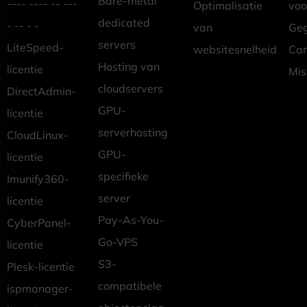
Bare-metal
---- ---- -- ---
Optimalisatie
vo
dedicated
- -- - -
van
Geg
servers
LiteSpeed-
websitesnelheid
Car
Hosting van
licentie
Mis
cloudservers
DirectAdmin-
GPU-
licentie
serverhosting
CloudLinux-
GPU-
licentie
specifieke
Imunify360-
server
licentie
Pay-As-You-
CyberPanel-
Go-VPS
licentie
S3-
Plesk-licentie
compatibele
ispmanager-