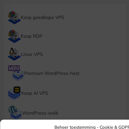
Koop goedkope VPS
Koop RDP
Linux-VPS
Premium WordPress-host
Koop AI VPS
WordPress-wolk
Beheer toestemming -
Cookie & GDP