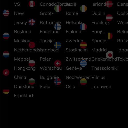
VS
CanadaToronto
Italië
Ierland
Dene
New
Groot-
Rome
Dublin
Ooste
Jersey
Brittannië
Helsinki,
Frankrijk
Wen
Rusland
Engeland
Finland
Parijs
Belg
Moskou
Turkije
Zweden
Spanje
Brus
Netherlands
Istanboel
Stockholm
Madrid
Japa
Meppel
Polen
Zwitserland
Griekenland
Toki
Hongkong
Warschau
Genève
Thessaloniki
China
Bulgarije
Noorwegen
Vilnius,
Duitsland
Sofia
Oslo
Litouwen
Frankfort