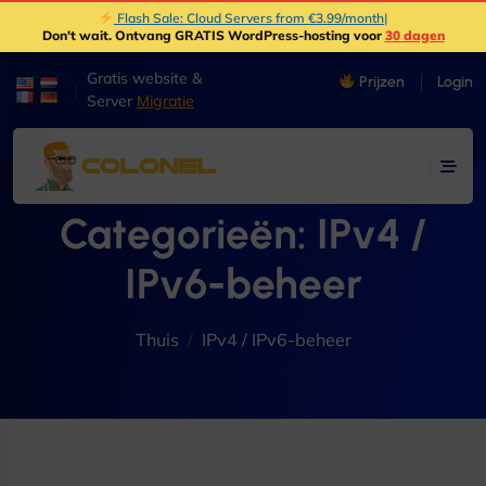
Flash Sale: Cloud Servers from €3.99/month
|
Don't wait
. Ontvang GRATIS WordPress-hosting voor
30 dagen
Gratis website &
Prijzen
Login
|
Server
Migratie
Categorieën:
IPv4 /
IPv6-beheer
Thuis
IPv4 / IPv6-beheer