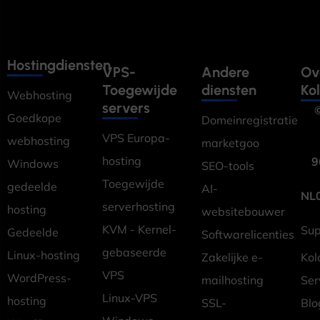
Hostingdiensten
VPS-
Andere
Ov
Toegewijde
diensten
Ko
Webhosting
servers
©
Goedkope
Domeinregistratie
VPS Europa-
webhosting
marketgoo
hosting
9
Windows
SEO-tools
Toegewijde
gedeelde
AI-
NL
serverhosting
hosting
websitebouwer
KVM - Kernel-
Sup
Gedeelde
Softwarelicenties
gebaseerde
Linux-hosting
Zakelijke e-
Kol
VPS
WordPress-
mailhosting
Ser
Linux-VPS
hosting
SSL-
Blo