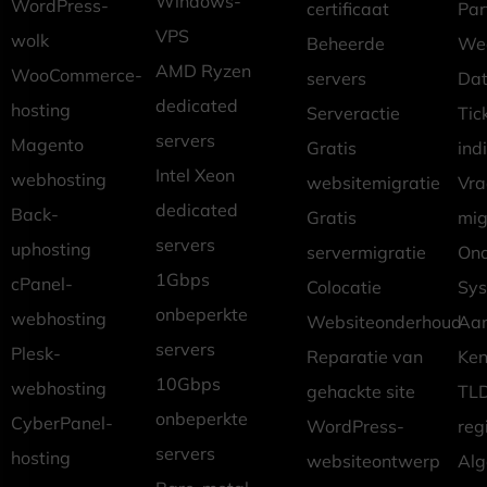
Windows-
WordPress-
certificaat
Pa
VPS
wolk
Beheerde
Wed
AMD Ryzen
WooCommerce-
servers
Dat
dedicated
hosting
Serveractie
Tic
servers
Magento
Gratis
ind
Intel Xeon
webhosting
websitemigratie
Vr
dedicated
Back-
Gratis
mig
servers
uphosting
servermigratie
Ond
1Gbps
cPanel-
Colocatie
Sys
onbeperkte
webhosting
Websiteonderhoud
Aan
servers
Plesk-
Reparatie van
Ken
10Gbps
webhosting
gehackte site
TLD
onbeperkte
CyberPanel-
WordPress-
reg
servers
hosting
websiteontwerp
Al