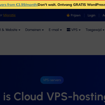
rvers from €3.99/month
|
Don't wait
. Ontvang GRATIS WordPress
ver
Migratie
Prijzen
Login
A
I & Website
Domeinen
E-mail
VPS
Toegewijd
VPS-servers
 is Cloud VPS-hostin