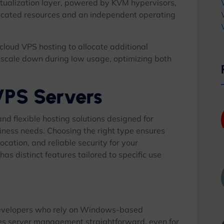
rtualization layer
,
powered by KVM hypervisors
,
dicated resources and an independent operating
loud VPS hosting to allocate additional
d scale down during low usage
,
optimizing both
VPS Servers
and flexible hosting solutions designed for
siness needs
.
Choosing the right type ensures
location
,
and reliable security for your
as distinct features tailored to specific use
 developers who rely on Windows-based
kes server management straightforward
,
even for