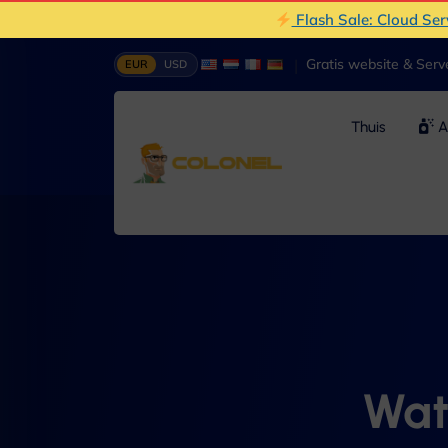
Flash Sale: Cloud Se
|
Gratis website & Ser
EUR
USD
Thuis
A
Wat