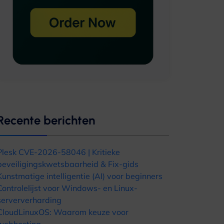
Recente berichten
Plesk CVE-2026-58046 | Kritieke
beveiligingskwetsbaarheid & Fix-gids
Kunstmatige intelligentie (AI) voor beginners
Controlelijst voor Windows- en Linux-
serververharding
CloudLinuxOS: Waarom keuze voor