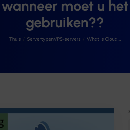
wanneer moet u het
gebruiken??
Thuis
Servertypen
VPS-servers
What Is Cloud..
.