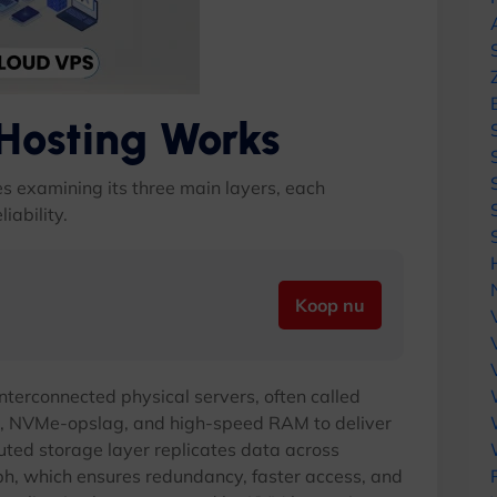
Hosting Works
s examining its three main layers
,
each
iability
.
Koop nu
interconnected physical servers
,
often called
, NVMe-opslag,
and high-speed RAM to deliver
uted storage layer replicates data across
ph
,
which ensures redundancy
,
faster access
,
and