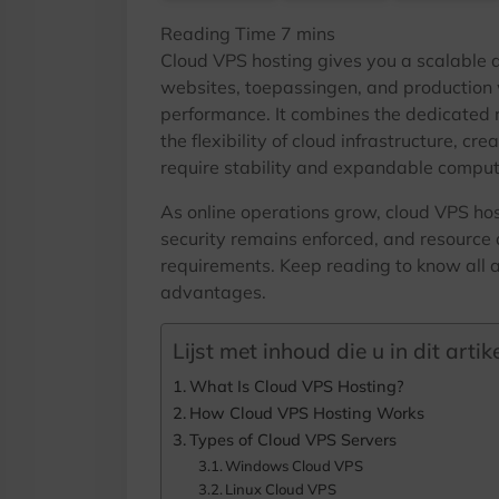
Cloud VPS hosting gives you a scalable a
websites
, toepassingen,
and production 
performance
.
It combines the dedicated r
the flexibility of cloud infrastructure
,
crea
require stability and expandable compu
As online operations grow
,
cloud VPS ho
security remains enforced
,
and resource 
requirements
.
Keep reading to know all a
advantages
.
Lijst met inhoud die u in dit artike
What Is Cloud VPS Hosting
?
How Cloud VPS Hosting Works
Types of Cloud VPS Servers
Windows Cloud VPS
Linux Cloud VPS