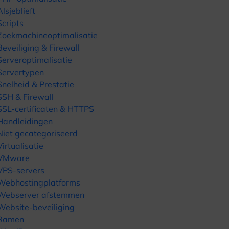
Alsjeblieft
Scripts
Zoekmachineoptimalisatie
Beveiliging & Firewall
Serveroptimalisatie
Servertypen
Snelheid & Prestatie
SSH & Firewall
SSL-certificaten & HTTPS
Handleidingen
Niet gecategoriseerd
Virtualisatie
VMware
VPS-servers
Webhostingplatforms
Webserver afstemmen
Website-beveiliging
Ramen