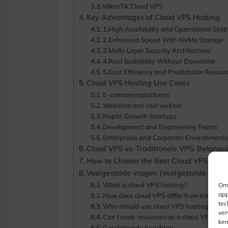
MikroTik Cloud VPS
Key Advantages of Cloud VPS Hosting
1.
High Availability and Operational Stabi
2.
Enhanced Speed With NVMe Storage
3.
Multi-Layer Security Architecture
4.
Real Scalability Without Downtime
5.
Cost Efficiency and Predictable Resour
Cloud VPS Hosting Use Cases
E-commerceplatforms
Websites met veel verkeer
Rapid-Growth Startups
Development and Engineering Teams
Enterprises and Corporate Environments
Cloud VPS vs
. Traditionele VPS: Belangri
How to Choose the Best Cloud VPS Provi
Veelgestelde vragen (Veelgestelde vrage
What is cloud VPS hosting
?
Om 
app
How does cloud VPS differ from tradition
tec
Who should use cloud VPS hosting
?
ver
Can I scale resources on a cloud VPS
?
ken
Gerelateerde berichten: