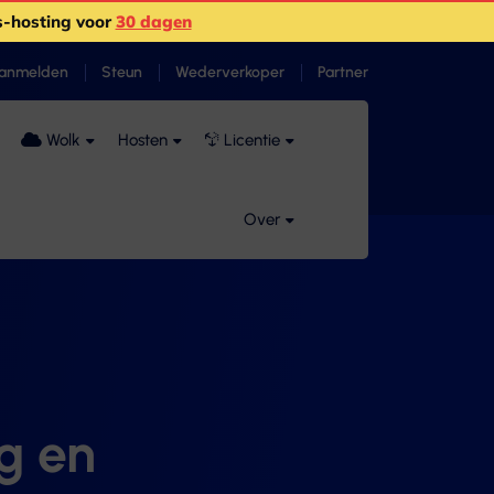
-hosting voor
30 dagen
anmelden
Steun
Wederverkoper
Partner
Wolk
Hosten
Licentie
Over
g en