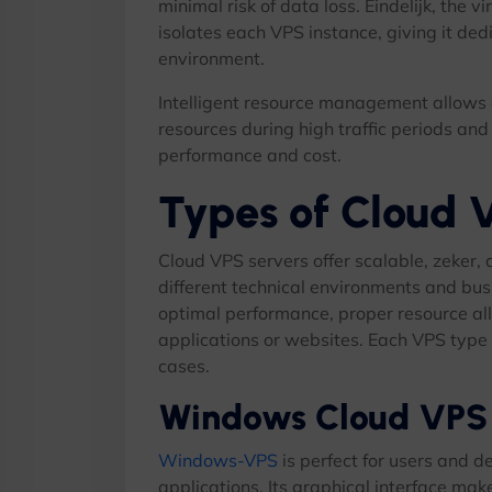
minimal risk of data loss
. Eindelijk,
the vi
isolates each VPS instance
,
giving it de
environment
.
Intelligent resource management allows c
resources during high traffic periods an
performance and cost
.
Types of Cloud 
Cloud VPS servers offer scalable
, zeker,
different technical environments and bu
optimal performance
,
proper resource al
applications or websites
.
Each VPS type h
cases
.
Windows Cloud VPS
Windows-VPS
is perfect for users and
applications
.
Its graphical interface ma