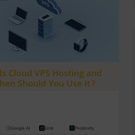
Google AI
Grok
Perplexity