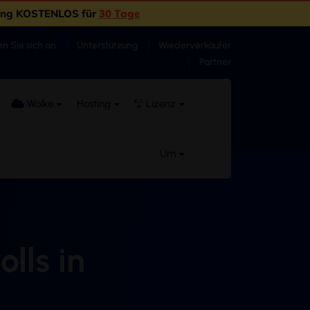
ting KOSTENLOS für
30 Tage
n Sie sich an
Unterstützung
Wiederverkäufer
Partner
Wolke
Hosting
Lizenz
Um
lls in