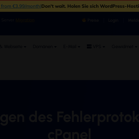
s from €3.99/month
|
Don't wait
. Holen Sie sich WordPress-Hos
& Server
Migration
Preise
Login
Melde
& Webseite
Domänen
E-Mail
VPS
Gewidmet
gen des Fehlerprotoko
cPanel