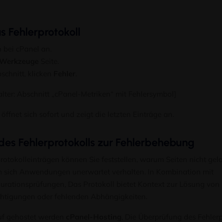
s Fehlerprotokoll
 bei cPanel an.
Werkzeuge
Seite.
schnitt, klicken
Fehler
.
lter: Abschnitt „cPanel-Metriken“ mit Fehlersymbol]
öffnet sich sofort und zeigt die letzten Einträge an.
es Fehlerprotokolls zur Fehlerbehebung
protokolleinträgen können Sie feststellen, warum Seiten nicht ge
 sich Anwendungen unerwartet verhalten. In Kombination mit
ationsprüfungen, Das Protokoll bietet Kontext zur Lösung von
chtigungen oder fehlenden Abhängigkeiten.
auf gehostet werden
cPanel-Hosting
, Die Überprüfung des Fehlerpr