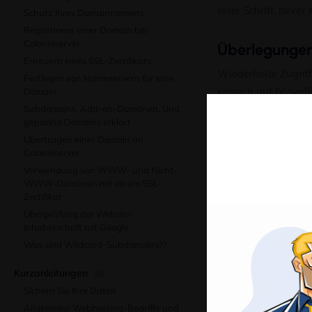
erste Schritt, bev
Schutz Ihres Domainnamens
Registrieren einer Domain bei
Colonelserver
Überlegungen
Erneuern eines SSL-Zertifikats
Wiederholte Zugrif
Festlegen von Nameservern für eine
können auf böswill
Domain
empfohlen.
Subdomains, Add-on-Domänen, Und
geparkte Domains erklärt
Websites, auf dene
Übertragen einer Domain an
Colonelserver
werden, können von 
Verwendung von WWW- und Nicht-
Cloud-Server
oder 
WWW-Domänen mit einem SSL-
Zertifikat
Wann Sie Hilf
Überprüfung der Website-
Inhaberschaft mit Google
Wenn Fehlermeldung
Was sind Wildcard-Subdomains??
Bereitstellung von 
Um 
Ger
Kurzanleitungen
(8)
Tec
Keine verwandten B
Sichern Sie Ihre Daten
auf
bes
Allgemeine Webhosting-Begriffe und