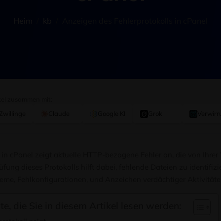
Heim
kb
Anzeigen des Fehlerprotokolls in cPanel
ikel zusammen mit:
Zwillinge
Claude
Google KI
Grok
Verwirr
 in cPanel zeigt aktuelle HTTP-bezogene Fehler an, die von Ihrer
fung dieses Protokolls hilft dabei, fehlende Dateien zu identifizi
eme, Fehlkonfigurationen, und Anzeichen verdächtiger Aktivitäte
lte, die Sie in diesem Artikel lesen werden: