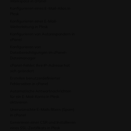
Workspace in cPanel
Konfigurieren eines E-Mail-Alias ​​in
Plesk
Konfigurieren einer E-Mail-
Weiterleitung in Plesk
Konfigurieren von Autorespondern in
cPanel
Konfigurieren von
Dateiberechtigungen im cPanel-
Dateimanager
cPanel-Fehler: Ihre IP-Adresse hat
sich geändert
Erstellen benutzerdefinierter
Fehlerseiten in cPanel
Automatische Antwortnachrichten
für ein E-Mail-Konto in Plesk
aktivieren
Unerwünschte E-Mails filtern (Spam)
in cPanel
Generieren einer CSR und Installieren
eines SSL-Zertifikats in Plesk