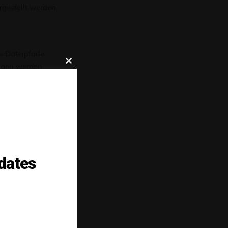
gestellt werden.
te Dateipfade
ungen werden
Schließen
Sie
dieses
ngen ausgeführt
Modul
f verfügbar ist
dates
iben, Durch die
er diagnostizieren.
Ds
nn