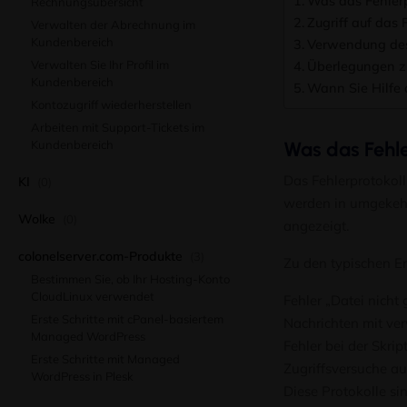
Was das Fehlerp
Rechnungsübersicht
Zugriff auf das 
Verwalten der Abrechnung im
Kundenbereich
Verwendung des 
Verwalten Sie Ihr Profil im
Überlegungen z
Kundenbereich
Wann Sie Hilfe 
Kontozugriff wiederherstellen
Arbeiten mit Support-Tickets im
Kundenbereich
Was das Fehle
Das Fehlerprotokoll
KI
(0)
werden in umgekehr
Wolke
(0)
angezeigt.
colonelserver.com-Produkte
(3)
Zu den typischen Er
Bestimmen Sie, ob Ihr Hosting-Konto
CloudLinux verwendet
Fehler „Datei nicht
Erste Schritte mit cPanel-basiertem
Nachrichten mit ve
Managed WordPress
Fehler bei der Skri
Erste Schritte mit Managed
Zugriffsversuche a
WordPress in Plesk
Diese Protokolle s