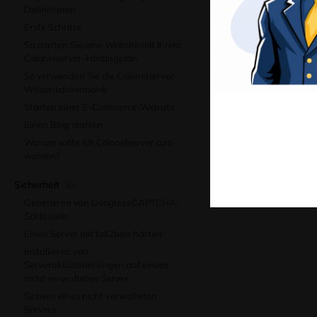
Definitionen
Opt
Erste Schritte
War dieser Artikel h
So starten Sie eine Website mit Ihrem
Colonelserver-Hostingplan
+1
So verwenden Sie die Colonelserver-
Wissensdatenbank
Starten einer E-Commerce-Website
Einen Blog starten
Warum sollte ich Colonelserver.com
Aktualisiert 7 Monaten
wählen?
← Sichern eines cPan
Sicherheit
(6)
Generieren von Google reCAPTCHA-
Schlüsseln
Einen Server mit fail2ban härten
Installieren von
Serveraktualisierungen auf einem
nicht verwalteten Server
Sichern eines nicht verwalteten
Servers