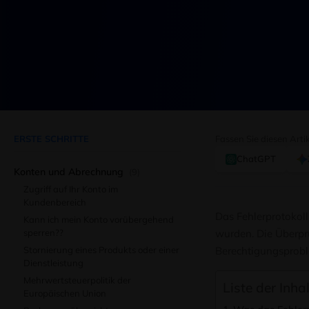
ERSTE SCHRITTE
Fassen Sie diesen Art
ChatGPT
Konten und Abrechnung
(9)
Zugriff auf Ihr Konto im
Kundenbereich
Das Fehlerprotokoll
Kann ich mein Konto vorübergehend
sperren??
wurden. Die Überprü
Stornierung eines Produkts oder einer
Berechtigungsprobl
Dienstleistung
Mehrwertsteuerpolitik der
Liste der Inha
Europäischen Union