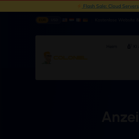
Flash Sale: Cloud Server
|
Kostenlose Website 
EUR
USD
Heim
KI 
Anzei