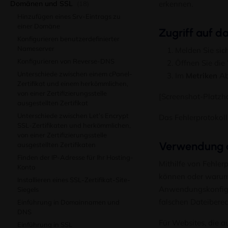
Domänen und SSL
erkennen.
(18)
Hinzufügen eines Srv-Eintrags zu
einer Domäne
Zugriff auf da
Konfigurieren benutzerdefinierter
Nameserver
Melden Sie sich
Konfigurieren von Reverse-DNS
Öffnen Sie die
Unterschiede zwischen einem cPanel-
Im
Metriken
Ab
Zertifikat und einem herkömmlichen,
von einer Zertifizierungsstelle
[Screenshot-Platzha
ausgestellten Zertifikat
Unterschiede zwischen Let’s Encrypt
Das Fehlerprotokoll 
SSL-Zertifikaten und herkömmlichen,
von einer Zertifizierungsstelle
Verwendung d
ausgestellten Zertifikaten
Finden der IP-Adresse für Ihr Hosting-
Mithilfe von Fehler
Konto
können oder warum
Installieren eines SSL-Zertifikat-Site-
Anwendungskonfigur
Siegels
falschen Dateibere
Einführung in Domainnamen und
DNS
Für Websites, die 
Einführung in SSL