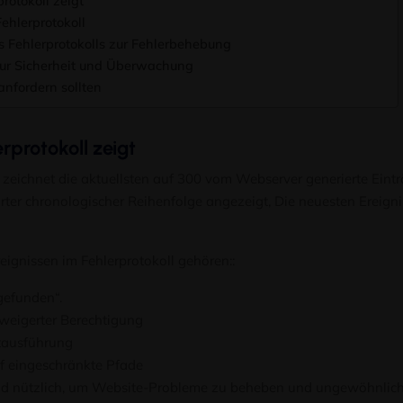
rotokoll zeigt
Fehlerprotokoll
Fehlerprotokolls zur Fehlerbehebung
ur Sicherheit und Überwachung
anfordern sollten
rprotokoll zeigt
 zeichnet die aktuellsten auf 300 vom Webserver generierte Eintr
ter chronologischer Reihenfolge angezeigt, Die neuesten Ereign
eignissen im Fehlerprotokoll gehören::
 gefunden“.
rweigerter Berechtigung
ptausführung
uf eingeschränkte Pfade
ind nützlich, um Website-Probleme zu beheben und ungewöhnlich