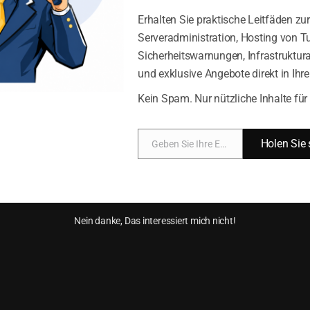
ionen verwalten
Erhalten Sie praktische Leitfäden zur
ilfreich??
Serveradministration, Hosting von Tu
Akzeptieren
Leugnen
Sicherheitswarnungen, Infrastruktura
und exklusive Angebote direkt in Ih
{Titel}
{Titel}
Kein Spam. Nur nützliche Inhalte für
Holen Sie 
Geben Sie Ihre E-Mail-Adresse ein
 vor
E-
el-Kontos mit Let’s Encrypt SSL
Verwendung des DNS-Zonen-
Mail
Nein danke, Das interessiert mich nicht!