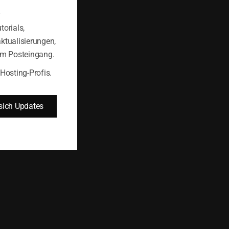
torials,
ktualisierungen,
rem Posteingang.
 Hosting-Profis.
sich Updates
Editors in cPanel →